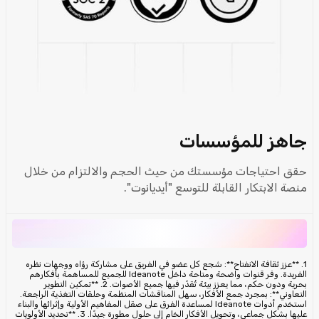
جاهز للمؤسسات
حقق احتياجات مؤسستك من حيث الحجم والالتزام من خلال
منصة الابتكار القابلة للتوسع "أيديانوت".
1. **عزز ثقافة الانفتاح**: شجع كل عضو في الفريق على مشاركة رؤاه ووجهات نظره
الفريدة. وفر قنوات واضحة ومتاحة داخل Ideanote للجميع للمساهمة بأفكارهم
بحرية ودون حكم، مما يعزز بيئة تُقدّر فيها جميع الأصوات. 2. **تمكين التطوير
التعاوني**: بمجرد جمع الأفكار، سهل المناقشات المنظمة وحلقات التغذية الراجعة.
استخدم أدوات Ideanote لمساعدة الفرق على صقل المفاهيم الأولية وإثرائها والبناء
عليها بشكل جماعي، وتحويل الأفكار الخام إلى حلول مطورة جيدًا. 3. **تحديد الأولويات