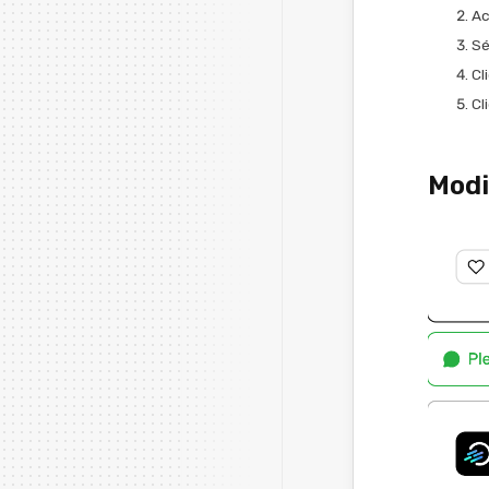
Ac
Sé
Cl
Cl
Modi