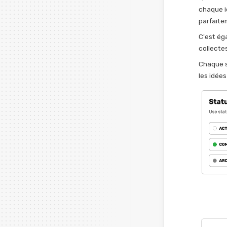
chaque i
parfaite
C'est ég
collectes
Chaque s
les idées