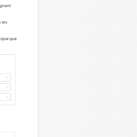
ignant
 les
cipal que