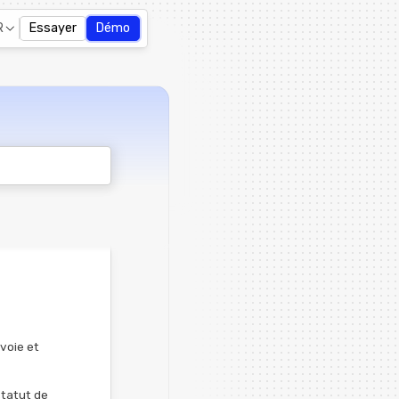
R
Essayer
Démo
 voie et
statut de