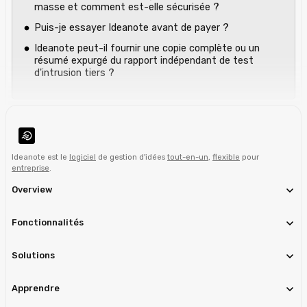
masse et comment est-elle sécurisée ?‍
Puis-je essayer Ideanote avant de payer ?
Ideanote peut-il fournir une copie complète ou un
résumé expurgé du rapport indépendant de test
d'intrusion tiers ?
Ideanote est le
logiciel
de gestion d'idées
tout-en-un
,
flexible
pour
entreprise
.
Overview
Fonctionnalités
Solutions
Apprendre