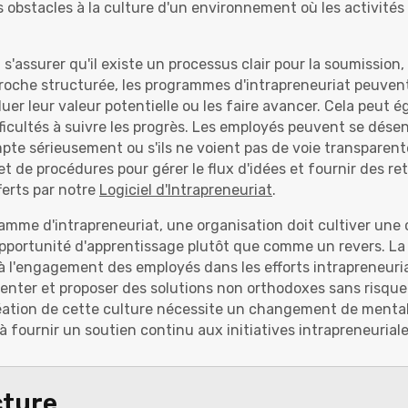
 obstacles à la culture d'un environnement où les activités
s'assurer qu'il existe un processus clair pour la soumission, 
roche structurée, les programmes d'intrapreneuriat peuve
uer leur valeur potentielle ou les faire avancer. Cela peut
fficultés à suivre les progrès. Les employés peuvent se dése
pte sérieusement ou s'ils ne voient pas de voie transparent
 et de procédures pour gérer le flux d'idées et fournir des r
ferts par notre
Logiciel d'Intrapreneuriat
.
amme d'intrapreneuriat, une organisation doit cultiver une 
portunité d'apprentissage plutôt que comme un revers. La 
à l'engagement des employés dans les efforts intrapreneuri
menter et proposer des solutions non orthodoxes sans risq
création de cette culture nécessite un changement de mental
à fournir un soutien continu aux initiatives intrapreneuriale
cture