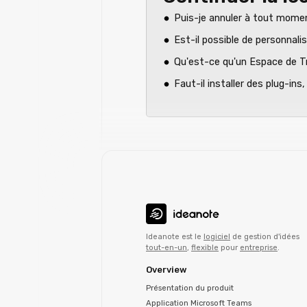
Puis-je annuler à tout mome
Est-il possible de personnali
Qu'est-ce qu'un Espace de Tr
Faut-il installer des plug-in
Ideanote est le
logiciel
de gestion d'idées
tout-en-un
,
flexible
pour
entreprise
.
Overview
Présentation du produit
Application Microsoft Teams