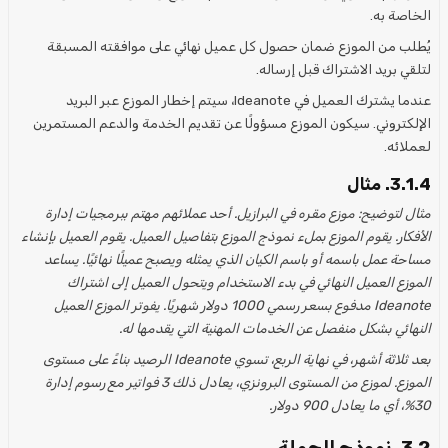
الخاصة به.
يُطلب من الموزع ضمان حصول كل عميل نهائي على موافقته المسبقة
لتلقي بريد الاشتراك قبل إرساله.
عندما يشترك العميل في Ideanote، سيتم إخطار الموزع عبر البريد
الإلكتروني. سيكون الموزع مسؤولًا عن تقديم الخدمة والدعم المستمرين
لعملائه.
3.1.4. مثال
مثال لتوضيح: موزع مقره في البرازيل. أحد عملائهم مهتم ببرمجيات إدارة
الأفكار. يقوم الموزع بملء نموذج الموزع بتفاصيل العميل. يقوم العميل بإنشاء
مساحة عمل باسمه أو باسم الكيان الذي يمثله ويصبح عميلًا نهائيًا. يساعد
الموزع العميل النهائي في بدء الاستخدام ويتحول العميل إلى اشتراك
Ideanote مدفوع بسعر رسمي 1000 دولار شهريًا. يفوتر الموزع العميل
النهائي بشكل منفصل عن الخدمات المهنية التي يقدمها له.
بعد ثلاثة أشهر، في نهاية الربع، تسوي Ideanote الرصيد بناءً على مستوى
الموزع. لموزع من المستوى البرونزي، يعادل ذلك 3 فواتير مع رسوم إدارة
30%، أي ما يعادل 900 دولار.
3.2. نموذج الجملة