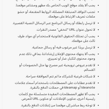
يجب ألا يقلد موقع الويب الخاص بك مظهر ومشاعر موقعنا.
تجنب النوافذ المنبثقة المضللة، الروابط المقنعة، أو حشو
ملفات تعريف الارتباط على موقعك.
لا ترسل رابطك أو رسائل البرنامج عبر الرسائل النصية القصيرة.
لا تحول عنوان URL "لتخفي" مصدر النقرات.
يجب أن تمتلك الحقوق القانونية لاستخدام أي مواد طرف
ثالث على موقعك.
لا ترسل بريدًا غير مرغوب فيه أو رسائل جماعية.
يجب ألا ينتهك محتوى الإعلان إرشاداتنا، بما في ذلك عدم
وجود محتوى للكبار، ضار أو تمييزي.
لا تقدم عروض ترويجية غير مصرح بها مثل الخصومات أو
القسائم.
لا شبكات فرعية للشركاء ما لم تتم الموافقة صراحة.
لا تقدم عطاءات على المصطلحات باستخدام أسماء علامات
Ideanote أو Ideamap في حملات الدفع بالنقرة.
يجب ألا تظهر المصطلحات المقيدة متسلسلة مع كلمات
رئيسية أخرى، عناوين الإعلانات، أو عناوين URL للعرض.
لا توجّه ربط مباشر إلى موقعنا من إعلانات الدفع بالنقرة.