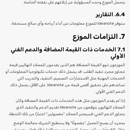
يتحمل الموزع وحده المسؤولية عن إبلاغهم على نفقته الخاصة.
6.4. التقارير
ستوفر Ideanote للموزع معلومات عن أداء أرباحه وأي مبالغ مستحقة.
7. التزامات الموزع
7.1 الخدمات ذات القيمة المضافة والدعم الفني
الأولي
الموزعون ذوو القيمة المضافة هم الذين يقدمون للعملاء النهائيين قيمة
تتجاوز مجرد تنفيذ الطلب. قد يشمل ذلك خدمات تكنولوجيا المعلومات أو
الخدمات المهنية مثل الاستشارات، التصميم، التنفيذ، والتدريب التي
تساعدهم على تحقيق أقصى قيمة من Ideanote. على الأقل، يشمل ذلك
الدعم الفني الأولي.
إذا لم يقدم الموزعون مثل هذه الخدمات ذات القيمة المضافة وكان
العملاء النهائيون يتوقعون من Ideanote تقديم الدعم والتنفيذ الذي
يتجاوز الدعم الفني، فسيعتبر العملاء "مفصولين" اعتبارًا من تلك اللحظة.
بمجرد أن يصبح العميل "مفصولًا" ولا يستطيع الشريك معالجة الوضع
خلال 60 يومًا، سيكون معدل الخصم ورسوم الإدارة لأي فواتير جديدة