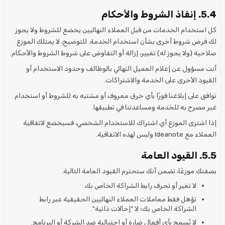
5.4. إنفاذ الشروط والأحكام
كل استخدام الخدمات من قبل العملاء النهائيين يخضع للشروط ولا يجوز
لك فرض شروط أخرى بشأن استخدام الخدمة. للتوضيح، لا يمتلك الموزع
صلاحية (ولا يجوز له) تغيير، إزالة أو التفاوض على شروط الشروط والأحكام.
أنت مسؤول عن إعلام العميل النهائي بالوظائف وحدود الاستخدام أو
القيود الأخرى على الخدمة والاشتراكات.
توافق على إبلاغنا فورًا بأي خرق معروف أو مشتبه به للشروط أو استخدام
غير مصرح به للخدمة ومساعدتنا في تطبيقها.
إذا اشترى الموزع أي اشتراك للاستخدام الشخصي، فسيخضع لاتفاقية
العملاء مع Ideanote وليس لهذه الاتفاقية.
5.5. القيود العامة
بصفتك موزعًا، تضمن أنك ستحترم القيود العامة التالية.
لا تغير أو تحرف رابط الشراكة الخاص بك.
تؤهل فقط معاملات العملاء النهائيين الحقيقية عبر رابط
الشراكة الخاص بك؛ لا "إحالات ذاتية".
لا يُسمح بأي أفعال ضارة أو احتيالية ضد الشركة أو البرنامج.