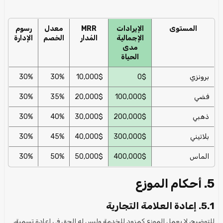
المستوى
الإيرادات
MRR
معدل
رسوم
الإجمالية
المُدار
الخصم
الإدارة
مدى
الحياة
برونزي
0$
10,000$
30%
30%
فضي
100,000$
20,000$
35%
30%
ذهبي
200,000$
30,000$
40%
30%
بلاتيني
300,000$
40,000$
45%
30%
الماس
400,000$
50,000$
50%
30%
5. أحكام الموزع
5.1. إعادة العلامة التجارية
للتوضيح، لا يعمل الموزع كمزود للخدمة وليس له الحق في إعادة تسمية،