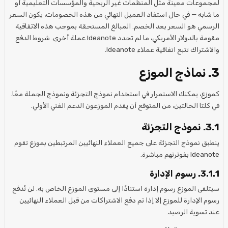
لمجموعات معينة مثل المنظمات غير الربحية والمؤسسات التعليمية أو
ما شابه — في حال استفاد العميل النهائي من هذه الخصومات، يكون السعر
الرسمي هو السعر بعد الخصم. المبالغ المستحقة بموجب هذه الاتفاقية
مقومة بالدولار الأمريكي، ما لم تحدد Ideanote عملة أخرى. شروط الدفع
والاشتراك تتبع اتفاقية عملاء Ideanote.
3. نماذج الموزع
كموزع، يمكنك الاستمرار في استخدام نموذج التجزئة ونموذج الجملة معًا.
في كلتا الحالتين، من المتوقع أن يقدم الموزعون الدعم الفني الأولي.
3.1. نموذج التجزئة
ينطبق نموذج التجزئة على جميع العملاء النهائيين المرتبطين بموزع تقوم
Ideanote بفوترتهم مباشرة.
3.1.1. رسوم الإدارة
سيتلقى الموزع رسوم إدارة استنادًا إلى مستوى الموزع الخاص به. لن تُدفع
رسوم الإدارة للموزع إلا إذا تم دفع الاشتراكات من قبل العملاء النهائيين
عند تسوية الرصيد.