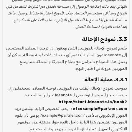
النهائي بعد ذلك إمكانية الوصول إلى مساحة العمل مع اشتراك نشط من قبل
الموزع ويبدأ في استخدام الخدمة. يمكن للموزع اختيار الاحتفاظ بوصول مالك
مساحة العمل إذا سمح بذلك العميل النهائي، مما يحافظ على التحكم في
إعدادات الفوترة لمساحة العمل.
3.3. نموذج الإحالة
صُمم نموذج الإحالة للموزعين الذين يهدفون إلى توجيه العملاء المحتملين
إلى Ideanote دون الحاجة لتقديم أي خدمات ذات قيمة مضافة. يمكن أن
يعمل هذا النموذج بالتزامن مع نماذج التجزئة والجملة، مما يمنح
الموزعين مرونة في اختيار النهج.
3.3.1. عملية الإحالة
بموجب نموذج الإحالة، يُطلب من الموزعين توجيه العملاء المحتملين إلى
صفحة حجز العرض التوضيحي لـ Ideanote عبر الرابط المحدد:
https://start.ideanote.io/book?
ref=example@partner.com
. يجب تخصيص الرابط ليشمل بريد
الموزع الإلكتروني بدلاً من "example@partner.com". يوصى بأن يقوم
الموزعون بتضمين هذا الرابط داخل نافذة حوار منبثقة على موقعهم
الإلكتروني لتسهيل عملية الإحالة وتحسين تجربة المستخدم.