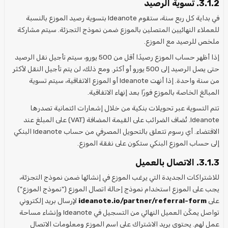
3.1.2. تسوية الرصيد
في بداية كل ربع سنة، ستقوم Ideanote بتسوية رصيد الموزع بالنسبة
للعملاء النهائيين المتصلين بالموزع ضمن نموذج التجزئة. سيتم مشاركة
ملخص للرصيد مع الموزع.
إذا أظهر حساب الموزع رصيدًا أقل من 500 يورو، سيتم تأجيل نقل الرصيد
حتى يصل الرصيد إلى 500 يورو أو أكثر. ومع ذلك، لن يتم تأجيل النقل لأكثر
من سنة واحدة. إذا أنهت Ideanote أو الموزع الاتفاقية، سيتم تسوية
المبالغ الخاصة بالموزع فورًا بعد إنهاء الاتفاقية.
تتم التسوية عبر تحويلات بنكية من خلال إشعارات ائتمانية تصدرها
Ideanote. تُضاف الضرائب على القيمة المضافة (VAT) على المبلغ عند
الاقتضاء. أي رسوم تتعلق بالتحويل المصرفي من حساب Ideanote البنكي
إلى حساب الموزع البنكي ستكون على نفقة الموزع.
3.1.3. الاتصال بالعميل
للاشتراكات الجديدة التي يرغب الموزع في إنشائها ضمن نموذج التجزئة،
يجب على الموزع استخدام نموذج إحالة اتصال الموزع ("نموذج الموزع")
على
ideanote.io/partner/referral-form
لإرسال بريد إلكتروني
تواصل يمكّن العميل النهائي من التسجيل في Ideanote وإنشاء مساحة
عمل لهم. يحتوي بريد الاشتراك على اسم الموزع ومعلومات الاتصال