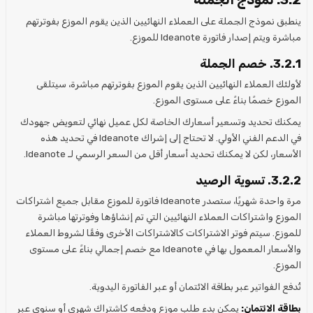
ينطبق نموذج الجملة على العملاء النهائيين الذين يقوم الموزع بفوترتهم
مباشرة ويتم إصدار فاتورة Ideanote للموزع.
3.2.1. خصم الجملة
لأولئك العملاء النهائيين الذين يقوم الموزع بفوترتهم مباشرة، سيتلقى
الموزع خصمًا بناءً على مستوى الموزع.
يمكنك تحديد وتسعير أسعارك الخاصة لكل عميل نهائي لتعويض جهودك
في الدعم الفني الأولي. لا تحتاج إلى إشراك Ideanote في تحديد هذه
الأسعار، لكن لا يمكنك تحديد أسعار أقل من السعر الرسمي لـ Ideanote.
3.2.2. تسوية الرصيد
مرة واحدة شهريًا، ستصدر Ideanote فاتورة للموزع مقابل جميع اشتراكات
الموزع واشتراكات العملاء النهائيين التي تم إنشاؤها وفوترتها مباشرة
للموزع. سيتم فوتر الاشتراكات كالاشتراكات الأخرى وفقًا لشروط العملاء
والأسعار المعمول بها في Ideanote مع خصم إجمالي بناءً على مستوى
الموزع.
تُدفع الفواتير عبر بطاقة الائتمان أو عبر الفاتورة اليدوية.
بطاقة الائتمان:
يمكن بدء طلب موزع ودفعه كاشتراك شهري أو سنوي عبر