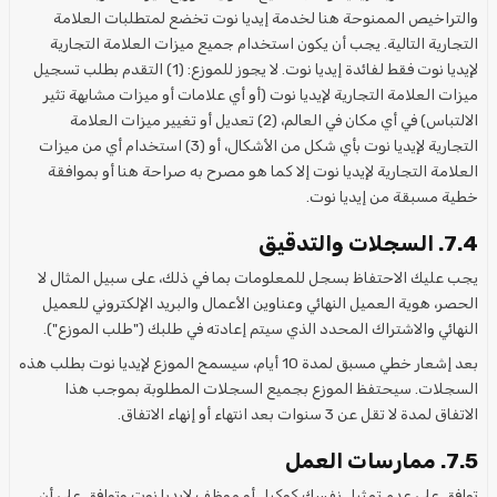
والتراخيص الممنوحة هنا لخدمة إيديا نوت تخضع لمتطلبات العلامة
التجارية التالية. يجب أن يكون استخدام جميع ميزات العلامة التجارية
لإيديا نوت فقط لفائدة إيديا نوت. لا يجوز للموزع: (1) التقدم بطلب تسجيل
ميزات العلامة التجارية لإيديا نوت (أو أي علامات أو ميزات مشابهة تثير
الالتباس) في أي مكان في العالم، (2) تعديل أو تغيير ميزات العلامة
التجارية لإيديا نوت بأي شكل من الأشكال، أو (3) استخدام أي من ميزات
العلامة التجارية لإيديا نوت إلا كما هو مصرح به صراحة هنا أو بموافقة
خطية مسبقة من إيديا نوت.
7.4. السجلات والتدقيق
يجب عليك الاحتفاظ بسجل للمعلومات بما في ذلك، على سبيل المثال لا
الحصر، هوية العميل النهائي وعناوين الأعمال والبريد الإلكتروني للعميل
النهائي والاشتراك المحدد الذي سيتم إعادته في طلبك ("طلب الموزع").
بعد إشعار خطي مسبق لمدة 10 أيام، سيسمح الموزع لإيديا نوت بطلب هذه
السجلات. سيحتفظ الموزع بجميع السجلات المطلوبة بموجب هذا
الاتفاق لمدة لا تقل عن 3 سنوات بعد انتهاء أو إنهاء الاتفاق.
7.5. ممارسات العمل
توافق على عدم تمثيل نفسك كوكيل أو موظف لإيديا نوت وتوافق على أن