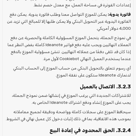
إعدادات الفوترة في مساحة العمل، مع معدل خصم نشط.
فاتورة يدوية:
يمكن للموزع التواصل معنا وطلب فاتورة يدوية. يمكن دفع
الفاتورة اليدوية عبر التحويل البنكي ولا يمكن طلبها إلا للمبالغ التي تزيد عن
4,000 دولار أمريكي.
في نموذج الجملة، يتحمل الموزع المسؤولية الكاملة والحصرية عن دفع
العملاء النهائيين ويجب عليه دفع فواتير Ideanote كاملة بغض النظر عما
إذا كان قد تلقى دفعًا من عملائه النهائيين. تنشئ مسؤولية الموزع بالدفع
عندما يستخدم العميل النهائي Cookiebot لأول مرة.
أي رسوم تتعلق بالتحويل البنكي من حساب الموزع إلى الحساب البنكي
لدنمارك Ideanote ستكون على نفقة الموزع.
3.2.3. الاتصال بالعميل
للاشتراكات الجديدة التي يرغب الموزع في إنشائها ضمن نموذج الجملة،
يجب على الموزع إنشاء ودفع اشتراك Ideanote الخاص به.
سيحافظ الموزع على سجلات كاملة وواضحة ودقيقة لجميع معاملاته
بموجب هذه الاتفاقية، بما في ذلك إثبات دخول كل عميل نهائي في الشروط.
3.2.4. الحق المحدود في إعادة البيع