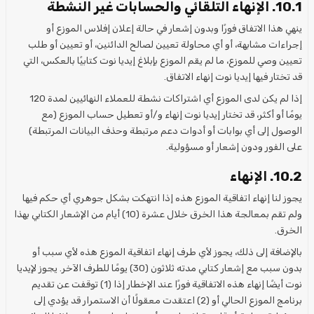
10.1. الإنهاء التلقائي والحسابات غير النشطة
ينهي هذا الاتفاق فورًا وبدون إشعار في حالة إعلان إفلاس الموزع أو
إجراءات مشابهة، أو أي محاولة تعيين لصالح الدائنين، أو تعيين أو طلب
تعيين وصي للموزع، ما لم يقم الموزع بإبلاغ إيديا نوت كتابيًا بالعكس، التي
قد تختار فيها إيديا نوت إنهاء الاتفاق.
إذا لم يكن لدى الموزع أي اشتراكات نشطة للعملاء النهائيين لمدة 120
يومًا أو أكثر، قد تختار إيديا نوت إنهاء و/أو تعطيل حساب الموزع (مع
الوصول إلى أي بوابات أو أدوات دعم مرتبطة وحذف البيانات المرتبطة)
على الفور ودون إشعار أو مسؤولية.
10.2. الإنهاء
يجوز لنا إنهاء اتفاقية الموزع هذه إذا انتهكت بشكل جوهري أي حكم فيها
ولم تقم بمعالجة هذا الخرق خلال عشرة (10) أيام من الإشعار الكتابي بهذا
الخرق.
بالإضافة إلى ذلك، يجوز لأي طرف إنهاء اتفاقية الموزع هذه لأي سبب أو
بدون سبب مع إشعار كتابي مدته ثلاثون (30) يومًا للطرف الآخر. يجوز لإيديا
نوت أيضًا إنهاء هذه الاتفاقية فورًا عند الإخطار إذا (1) توقفت عن تقديم
برنامج الموزع الحالي أو (2) اعتقدت معقولًا أن الاستمرار قد يؤدي إلى