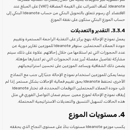
Ideanote. تُضاف الضرائب على القيمة المضافة (VAT) على المبلغ عند
الاقتضاء. أي رسوم تتعلق بالتحويل البنكي من حساب Ideanote البنكي إلى
حساب الموزع البنكي ستكون على نفقة الموزع.
3.3.4. التقدير والتعديلات
يعمل نموذج الإحالة بنهج يركز على التغذية الراجعة المستمرة وتقييم
جودة العملاء المحتملين. ستوفر Ideanote للموزعين تقارير دورية عن
عدد الحجوزات التي تم استلامها من خلال إحالاتهم. علاوة على ذلك، سيتم
مشاركة تفاصيل مفصلة تُبرز عدد الحجوزات التي تم اعتبارها مؤهلة.
يضمن ذلك الشفافية ويساعد الموزعين على تحسين استراتيجياتهم.
بينما يمكن للموزعين استخدام نموذج الإحالة جنبًا إلى جنب مع النماذج
الأخرى، تحتفظ Ideanote بحق تقييم فعالية الإحالات بشكل مستمر. إذا لم
تلبِ جودة العملاء المحتملين التوقعات المحددة، قد تختار Ideanote
إيقاف نموذج الإحالة لموزع معين. سيتم ضمان التواصل الفوري في مثل
هذه الحالات، لتسهيل التنسيق والتعديلات الاستراتيجية المحتملة.
4. مستويات الموزع
يكسب موزعو Ideanote مستويات بناءً على مستوى النجاح الذي يحققه