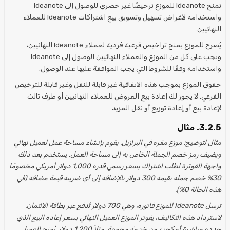
تمنح Ideanote للموزع ترخيصًا غير حصري للوصول إلى Ideanote
واستخدامه لأغراض تسهيل وتسويق بيع اشتراكات Ideanote للعملاء
النهائيين.
يُصرح للموزع بمنح تراخيص فرعية فردية لعملاء Ideanote النهائيين،
ويجب على كل من الموزع والعملاء النهائيين الوصول إلى Ideanote
واستخدامه وفقًا للشروط التي يجب الموافقة عليها عند الوصول.
حقوق الموزع بموجب هذه الاتفاقية غير قابلة للنقل وغير قابلة للترخيص
الفرعي. لا يجوز لك إعادة بيع العروض للعملاء النهائيين أو طرف ثالث
لإعادة بيع أو إعادة توزيع أو نقل المزيد.
3.2.5. مثال
مثال لتوضيح: موزع مقره في البرازيل. يقوم بإنشاء مساحة عمل لعميل نهائي
ويضيف رمز خصم الجملة الخاص به إلى مساحة العمل. يستخدم بعد ذلك
واجهة الفوترة لطلب اشتراك بسعر رسمي قدره 1,000 دولار أمريكي مخصومًا
30% خصم جملة بقيمة 300 دولار بالإضافة إلى أي ضريبة قيمة مضافة (في
هذه الحالة 0%).
ترسل Ideanote للموزع فاتورة، وهي 700 دولار تُدفع عبر بطاقة الائتمان.
لاسترداد هذه التكاليف، يفوتر الموزع العميل النهائي بسعر إعادة البيع الذي
حدده مباشرة أو كجزء من خدمة مجمعة، مثلاً 1,200 دولار. يُمنح العميل