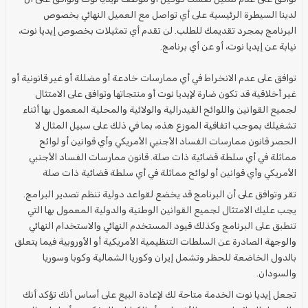
لدينا السيطرة الرئيسية على أي تواصل مع العميل النهائي بخصوص
البرنامج بمجرد تقديمك للطلب. لن تقدم أي تمثيلات بخصوص إيديا نوت،
نيابة عن إيديا نوت، أو عن أي برنامج.
توافق على عدم الانخراط في أي ممارسات خادعة أو مضللة أو غير قانونية أو
غير أخلاقية قد تكون ضارة لإيديا نوت أو منتجاتها وتوافق على الامتثال
لجميع القوانين واللوائح الفيدرالية والولائية والمحلية المعمول بها أثناء
تشغيلك بموجب اتفاقية الموزع هذه، بما في ذلك على سبيل المثال لا
الحصر قانون ممارسات الفساد الأجنبي الأمريكي وأي قوانين أو لوائح
مماثلة في أي سلطة قضائية ذات صلة. قانون ممارسات الفساد الأجنبي
الأمريكي وأي قوانين أو لوائح مماثلة في أي سلطة قضائية ذات صلة
تقر وتوافق على أن البرنامج قد يخضع لقواعد دولية تنظم تصدير البرامج.
يجب عليك الامتثال لجميع القوانين الوطنية والدولية المعمول بها التي
تنطبق على البرنامج وكذلك قيود المستخدم النهائي والاستخدام النهائي
والوجهة الصادرة عن السلطات التنظيمية الأمريكية أو الأوروبية فيما يتعلق
بالدول الخاضعة للحظر وتشمل إيران وكوريا الشمالية وكوبا وسوريا
والسودان.
تجعل إيديا نوت الخدمة متاحة لك لإعادة البيع على أساس أنك تؤكد أنك