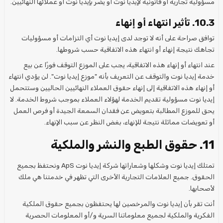
مسؤولية تجارية أو قانونية لإيديا نوت أو يضر بإيديا نوت أو عملائها النهائيين.
10.3. تأثير انتهاء أو إنهاء
توافق صراحة على أنه لا توجد لدى إيديا نوت أي التزامات أو مسؤوليات
تجاهك نتيجة إنهاء أو انتهاء هذه الاتفاقية حسب شروطها.
عند انتهاء أو إنهاء هذه الاتفاقية، يجب على الموزع التوقف فورًا عن بيع
خدمة إيديا نوت والتوقف عن التعريف بأنه "موزع إيديا نوت". لن يؤدي انتهاء
أو إنهاء هذه الاتفاقية إلى إنهاء حقوق العملاء النهائيين الحاليين وستتحمل
إيديا نوت مسؤولية تقديم الخدمة لهؤلاء العملاء بموجب شروط الخدمة. لا
يحق للموزع المطالبة بتعويض عن فقدان السمعة الجيدة أو فرص العمل
أو تعويضات مماثلة نتيجة للإنهاء، بغض النظر عن سبب الإنهاء.
11. حقوق الطبع والنشر والملكية
تمتلك إيديا نوت وشكلها وشعاراتها شركة إيديا نوت ApS ونحتفظ بجميع
الحقوق. جميع العلامات التجارية الأخرى التي تظهر في خدمتنا هي ملك
لأصحابها.
أنت تقر بأن إيديا نوت والمرخصين لها يحتفظون بجميع حقوق الملكية
الفكرية والملكية لجميع معلوماتنا السرية و/أو المعلومات الحصرية