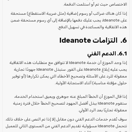
الاختصاص حيث تم أو استلمت الدفعة.
إذا كان هناك ضرائب أو رسوم إضافية (مثل ضريبة الاستقطاع) مستحقة
على Ideanote، يجب عليك دفعها بالإضافة إلى أي رسوم مستحقة ضمن
هذه الاتفاقية والمساعدة في تسهيل الدفع.
6. التزامات Ideanote
6.1. الدعم الفني
إذا وجد الموزع أن خدمة Ideanote لا تتوافق مع متطلبات هذه الاتفاقية
يجب عليه إبلاغ Ideanote على الفور. ستبذل Ideanote جهودًا تجارية
معقولة للرد على الأسئلة وتصحيح الأخطاء التي يمكن تكرارها (أو توفير
حلول مؤقتة مناسبة) أثناء الاستجابة الأولية.
إذا قال الموزع أن الخطأ المبلغ عنه جوهري ويعيق استخدام الخدمة،
ستقوم Ideanote ببذل أفضل الجهود لتصحيح الخطأ خلال فترة زمنية
معقولة تجاريًا بعد الرد الأولي.
سوف تُقدم خدمات الدعم الفني دون مقابل إلا إذا تم النص على خلاف ذلك.
تتحمل Ideanote مسؤولية تقديم الدعم الفني من المستوى الثاني للعميل