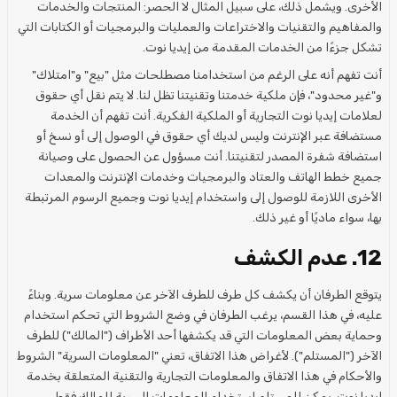
الأخرى. ويشمل ذلك، على سبيل المثال لا الحصر: المنتجات والخدمات
والمفاهيم والتقنيات والاختراعات والعمليات والبرمجيات أو الكتابات التي
تشكل جزءًا من الخدمات المقدمة من إيديا نوت.
أنت تفهم أنه على الرغم من استخدامنا مصطلحات مثل "بيع" و"امتلاك"
و"غير محدود"، فإن ملكية خدمتنا وتقنيتنا تظل لنا. لا يتم نقل أي حقوق
لعلامات إيديا نوت التجارية أو الملكية الفكرية. أنت تفهم أن الخدمة
مستضافة عبر الإنترنت وليس لديك أي حقوق في الوصول إلى أو نسخ أو
استضافة شفرة المصدر لتقنيتنا. أنت مسؤول عن الحصول على وصيانة
جميع خطط الهاتف والعتاد والبرمجيات وخدمات الإنترنت والمعدات
الأخرى اللازمة للوصول إلى واستخدام إيديا نوت وجميع الرسوم المرتبطة
بها، سواء ماديًا أو غير ذلك.
12. عدم الكشف
يتوقع الطرفان أن يكشف كل طرف للطرف الآخر عن معلومات سرية. وبناءً
عليه، في هذا القسم، يرغب الطرفان في وضع الشروط التي تحكم استخدام
وحماية بعض المعلومات التي قد يكشفها أحد الأطراف ("المالك") للطرف
الآخر ("المستلم"). لأغراض هذا الاتفاق، تعني "المعلومات السرية" الشروط
والأحكام في هذا الاتفاق والمعلومات التجارية والتقنية المتعلقة بخدمة
إيديا نوت. يمكن للمستلم استخدام المعلومات السرية للمالك فقط