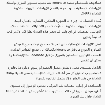
عملاؤهم باستخدام منصة Ideanote. يتم تحديد مستويي الموزع بواسطة:
الإيرادات الإجمالية مدى الحياة وائتمان الإيرادات الشهرية المتكررة
المُدارة (MRR).
يُحدد الائتمان لـ "الإيرادات الشهرية المتكررة المُدارة" باعتباره قيمة
الإيرادات الشهرية المتكررة المُطَبَّعة لأسعار الاشتراك النشطة للعملاء
النهائيين المتصلين في أي وقت. قد تتغير هذه القيمة نظرًا لأن الاشتراكات
قد تبدأ وتنتهي.
تعني "الإيرادات الإجمالية مدى الحياة" مجموع قيمة جميع الفواتير
الصادرة للموزع من قبل Ideanote بالإضافة إلى جميع الفواتير الصادرة
للعملاء النهائيين المتصلين بالموزع من قبل Ideanote. ستتزايد فقط ولا
يمكن أن تنقص.
للتأهل لمستوى معين وتطبيق معدل الخصم أو رسوم الإدارة على فاتورة
قادمة، يجب تحقيق كل من أهداف الإيرادات الإجمالية مدى الحياة وMRR
المُدارة في وقت الفاتورة (لا يشمل الفاتورة نفسها).
للمساعدة في إدارة التقلبات لكلا الطرفين، بمجرد الوصول إلى مستوى
أعلى، سيظل الموزع في ذلك المستوى لمدة 3 أشهر حتى إذا انخفض MRR
المُدار خلال تلك الفترة.