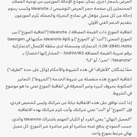
العرض بأسعار أخرى. يُمكّن نموذج الإحالة الموزعين من توجيه العملاء
المحتملين إلى صفحة حجز العرض التوضيحي لـ Ideanote وكسب رسوم
إحالة عن كل عميل مؤهل. في نماذج التجزئة والجملة، يُلزم الموزعون
بتقديم الدعم الفني الأولي.
اتفاقية الموزع ذات القيمة المضافة لـ Ideanote ("اتفاقية الموزع") بين
الموزع المعني ("أنت" أو "الموزع") و Ideanote ApS، مكتبها في Søengen
1، DK-2840، Holte، الدنمارك، ومسجلة لدى سلطة الأعمال الدنماركية
برقم ضريبة القيمة المضافة 36896183 - المشار إليها اختصارًا بـ
"Ideanote"، "نحن"، أو "لنا".
معًا يُشكِّلان "الأطراف" في هذه الشروط والأحكام (وكل على حدة "الطرف").
اتفاقية الموزع هذه منفصلة عن شروط الخدمة ("الشروط"). التعابير
المكتوبة بحروف كبيرة وغير المعرفة في اتفاقية الموزع تعني ما هو موضوع
في الشروط.
إذا كنت توافق على هذه الاتفاقية نيابةً عن شركتك وليس كشخص فردي،
فإن "الموزع" أو "أنت" تعني شركتك، وأنت تلزم شركتك بهذه الاتفاقية.
"العميل النهائي" يعني الفرد أو الكيان المهتم باشتراك Ideanote والذي،
حسب النموذج، يدفع ثمنه مباشرة أو غير مباشرة عبر الموزع. كل عميل
نهائي مرتبط بموزع واحد.