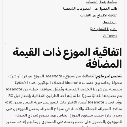
سياسة إغلاق الحساب
طلب الحصول على المعلومات الشخصية
اتفاقية الإفصاح عن الثغرات
بيان العمل
الشروط المُدارة ذاتيًا
AI Terms
اتفاقية الموزع ذات القيمة
المضافة
ملخص غير ملزم:
الاتفاقية بين الموزع و Ideanote.
الموزع هو فرد أو شركة
مخولة بإعادة بيع خدمات Ideanote للعملاء النهائيين. هذه الاتفاقية
منفصلة عن شروط الخدمة القياسية وتُفعّل بموافقة خطية من Ideanote.
يتم تجديدها تلقائيًا سنويًا، ما لم يُنهِ أحد الطرفين الاتفاقية بإشعار قبل 30
يومًا. تحدد Ideanote أسعار الاشتراكات. للموزعين حرية العمل ضمن ثلاثة
نماذج: التجزئة، الجملة، والإحالة. في نموذج التجزئة، يحصل الموزعون على
رسوم إدارة حسب مستوى الموزع الخاص بهم. يسمح نموذج الجملة
للموزعين بالحصول على خصم يعتمد على المستوى ويمكنهم إعادة تسعير