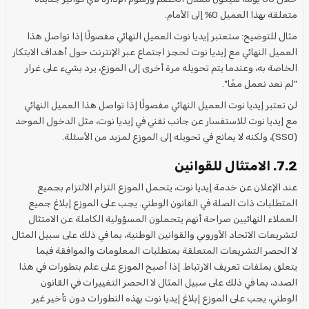
متعلقة بهذا العميل 0% إلى الأمام.
مثال للتوضيح: ستعتبر إيديا نوت العميل النهائي مفصولًا إذا تواصل هذا
العميل النهائي مع إيديا نوت لحجز اجتماع عبر الإنترنت حول أهداف الابتكار
الخاصة به، وعندما يتم تحويله مرة أخرى إلى الموزع، يرد بشيء على غرار
"لم نعد نعمل معًا".
لن تعتبر إيديا نوت العميل النهائي مفصولًا إذا تواصل هذا العميل النهائي
مع إيديا نوت للاستفسار عن جانب تقني في إيديا نوت، مثل الدخول الموحد
(SSO)، ولكنه لا يمانع في تحويله إلى الموزع لمزيد من الأسئلة.
7.2. الامتثال للقوانين
عند الإعلان عن خدمة إيديا نوت، يتحمل الموزع التزام الالتزام بجميع
المتطلبات ذات الصلة في القانون الوطني. يجب على الموزع إبلاغ جميع
العملاء النهائيين صراحة أنهم يتحملون المسؤولية الكاملة عن الامتثال
لتشريعات الاتحاد الأوروبي والقوانين الوطنية، بما في ذلك على سبيل المثال
لا الحصر التشريعات المتعلقة بمتطلبات المعلومات والموافقة فيما
يتعلق بملفات تعريف الارتباط. إذا أصبح الموزع على علم بتطورات في هذا
الصدد، بما في ذلك على سبيل المثال لا الحصر التغييرات في القانون
الوطني، يجب على الموزع إبلاغ إيديا نوت بهذه التطورات دون تأخير غير