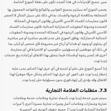
مبرر. جميع الإجراءات في هذا الصدد تكون على نفقة الموزع الخاصة.
يضمن الموزع أنه سيلتزم بجميع القوانين واللوائح والقواعد المعمول بها
المتعلقة بمكافحة الرشوة والفساد، بما في ذلك على سبيل المثال لا الحصر
قانون ممارسات الفساد الأجنبي الأمريكي وقانون الرشوة في المملكة
المتحدة ومدونة العقوبات الدنماركية الجنائية. قانون ممارسات الفساد
الأجنبي الأمريكي وقانون الرشوة في المملكة المتحدة ومدونة العقوبات
الجنائية الدنماركية. يوافق الموزع على عدم تقديم، مباشرة أو غير مباشرة،
أي رشاوى أو وعود أو هدايا أو أرباح غير مشروعة لأي شخص أو كيان، بما
في ذلك أي موظفين أو مسؤولين حكوميين، أو الانخراط في أي ممارسة
أخرى قد تُعتبر رشوة أو فسادًا، فيما يتعلق بهذا الاتفاق أو إعادة بيع خدمات
إيديا نوت.
إذا أصبح الموزع على علم أو اشتبه في أي خرق لهذا الحكم، يجب عليه
إخطار إيديا نوت على الفور. أي خرق لهذا الحكم يشكل خرقًا جوهريًا لهذا
الاتفاق وقد يؤدي إلى إنهاء فوري بدون مسؤولية على إيديا نوت.
7.3. متطلبات العلامة التجارية
سيتم تمييز خدمة إيديا نوت بأسماء تجارية وعلامات خدمة وعلامات
تجارية وشعارات وعلامات أصل وميزات تجارية مميزة أخرى ("ميزات
العلامة التجارية لإيديا نوت"). جميع حقوق التوزيع غير الحصرية