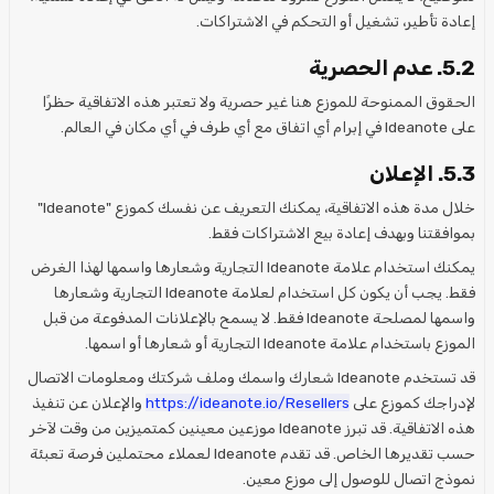
إعادة تأطير، تشغيل أو التحكم في الاشتراكات.
5.2. عدم الحصرية
الحقوق الممنوحة للموزع هنا غير حصرية ولا تعتبر هذه الاتفاقية حظرًا
على Ideanote في إبرام أي اتفاق مع أي طرف في أي مكان في العالم.
5.3. الإعلان
خلال مدة هذه الاتفاقية، يمكنك التعريف عن نفسك كموزع "Ideanote"
بموافقتنا وبهدف إعادة بيع الاشتراكات فقط.
يمكنك استخدام علامة Ideanote التجارية وشعارها واسمها لهذا الغرض
فقط. يجب أن يكون كل استخدام لعلامة Ideanote التجارية وشعارها
واسمها لمصلحة Ideanote فقط. لا يسمح بالإعلانات المدفوعة من قبل
الموزع باستخدام علامة Ideanote التجارية أو شعارها أو اسمها.
قد تستخدم Ideanote شعارك واسمك وملف شركتك ومعلومات الاتصال
لإدراجك كموزع على
https://ideanote.io/Resellers
والإعلان عن تنفيذ
هذه الاتفاقية. قد تبرز Ideanote موزعين معينين كمتميزين من وقت لآخر
حسب تقديرها الخاص. قد تقدم Ideanote لعملاء محتملين فرصة تعبئة
نموذج اتصال للوصول إلى موزع معين.