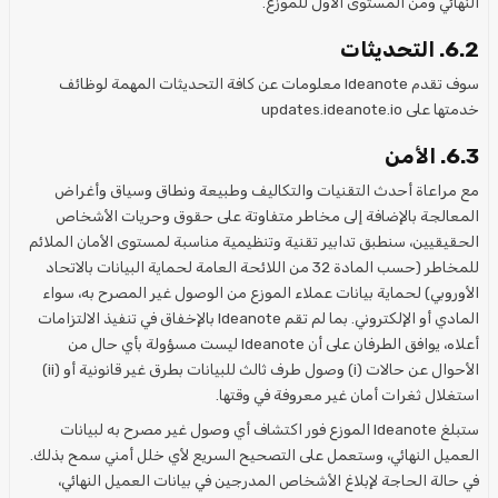
النهائي ومن المستوى الأول للموزع.
6.2. التحديثات
سوف تقدم Ideanote معلومات عن كافة التحديثات المهمة لوظائف
خدمتها على updates.ideanote.io
6.3. الأمن
مع مراعاة أحدث التقنيات والتكاليف وطبيعة ونطاق وسياق وأغراض
المعالجة بالإضافة إلى مخاطر متفاوتة على حقوق وحريات الأشخاص
الحقيقيين، سنطبق تدابير تقنية وتنظيمية مناسبة لمستوى الأمان الملائم
للمخاطر (حسب المادة 32 من اللائحة العامة لحماية البيانات بالاتحاد
الأوروبي) لحماية بيانات عملاء الموزع من الوصول غير المصرح به، سواء
المادي أو الإلكتروني. بما لم تقم Ideanote بالإخفاق في تنفيذ الالتزامات
أعلاه، يوافق الطرفان على أن Ideanote ليست مسؤولة بأي حال من
الأحوال عن حالات (i) وصول طرف ثالث للبيانات بطرق غير قانونية أو (ii)
استغلال ثغرات أمان غير معروفة في وقتها.
ستبلغ Ideanote الموزع فور اكتشاف أي وصول غير مصرح به لبيانات
العميل النهائي، وستعمل على التصحيح السريع لأي خلل أمني سمح بذلك.
في حالة الحاجة لإبلاغ الأشخاص المدرجين في بيانات العميل النهائي،