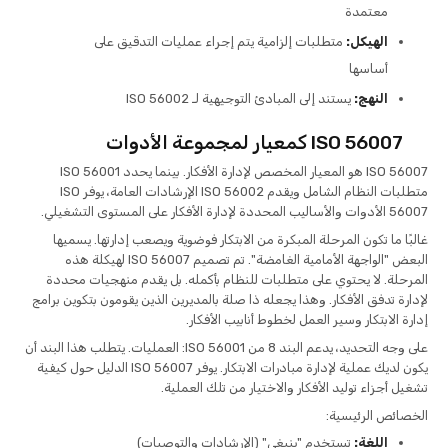
معتمدة
الهيكل:
متطلبات إلزامية يتم إجراء عمليات التدقيق على
أساسها
النهج:
يستند إلى المبادئ التوجيهية لـ ISO 56002
ISO 56007 كمعيار لمجموعة الأدوات
ISO 56007 هو المعيار المخصص لإدارة الأفكار. بينما يحدد ISO 56001
متطلبات النظام الشامل ويقدم ISO 56002 الإرشادات العامة، يوفر ISO
56007 الأدوات والأساليب المحددة لإدارة الأفكار على المستوى التشغيلي.
غالبًا ما تكون المرحلة المبكرة من الابتكار فوضوية ويصعب إدارتها. يسميها
البعض "الواجهة الأمامية الغامضة". تم تصميم ISO 56007 لهيكلة هذه
المرحلة. لا يحتوي على متطلبات للنظام بأكمله. بل يقدم منهجيات محددة
لإدارة تدفق الأفكار. وهذا يجعله ذا صلة بالمديرين الذين يقومون بتكوين برامج
إدارة الابتكار وسير العمل لخطوط أنابيب الأفكار.
على وجه التحديد، يدعم البند 8 من ISO 56001: العمليات. يتطلب هذا البند أن
يكون لديك عملية لإدارة مبادرات الابتكار. يوفر ISO 56007 الدليل حول كيفية
تشغيل أجزاء توليد الأفكار والاختيار من تلك العملية.
الخصائص الرئيسية:
اللغة:
تستخدم "ينبغي" (الإرشادات والتوصيات)