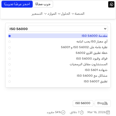
جرب مجانًا
احجز عرضًا تجريبيًا
المنصة
الحلول
الموارد
التسعير
ISO 56000
مقدمة ISO 56000
أي معيار ISO يجب اتباعه
نظرة عامة على ISO 56002 و 56001
خطة تطبيق الآيزو 56002
فوائد وقيود ISO 56000
المستشارون مقابل البرمجيات
شهادة ISO 5601
مشاكل مع ISO 56000
تطبيق ISO 56007
ISO 56000
>
Blog
Mar 16, 2026
7 دقائق.
% مقروء
55