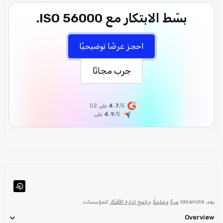
بسّط الابتكار مع ISO 56000.
احجز عرضًا توضيحيًا
جرب مجانًا
/5 على G2
4.7
/5
4.9
على
يعد Ideanote
مرنًا
و
شاملًا
برنامج إدارة الأفكار
للمؤسسات.
Overview