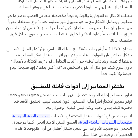
جهودك. نقطة على السطر. تذكر المعايير القيادة، لكنها لا تجعل المشاركة
النشطة إلزامية. إنهم يعاملونها كشيء مستحب بينما هي جوهر العملية.
تتطلب الابتكارات المجاورة والجذرية فرقاً مخصصة. تتعامل العمليات مع ما هو
معلوم. ويتعامل الابتكار مع ما هو مجهول غير معلوم. هذه أنواع مختلفة جذرياً
من العمل. لن تطلب من محاسبك أن يكون أيضاً عازف جاز. لا ينبغي أن تطلب من
فريق عملياتك أيضاً إدارة الابتكار الخارق. لا تتطلب المعايير بوضوح هياكل فرق
منفصلة لذلك.
يحتاج الابتكار أيضاً إلى روابط وثيقة مع عملك الأساسي. يؤثر أداء العمل الأساسي
بشكل مباشر على الموارد المتاحة ويؤثر على اتجاه الابتكار. تذكر المعايير هذا
ولكنها لا تقدم إرشادات كافية حول آليات التكامل. قول "ربط الابتكار بالأعمال"
دون شرح كيف هو مثل أن تقول لشخص ما "كن أكثر إبداعاً". إنها نصيحة تبدو
جيدة ولا تفيد أحداً.
تفتقر المعايير إلى أدوات قابلة للتطبيق
تطورت معايير إدارة الجودة لتشمل منهجيات محددة مثل Six Sigma و Lean.
توفر معايير الابتكار أطراً عالية المستوى دون تحديد كيفية تحقيق الأهداف.
تخبرك كيف يبدو الجيد ولكن ليس كيفية الوصول إليه.
لا يوجد نقص في أدوات الابتكار المثبتة في الأدبيات.
عمليات البوابة المرحلية
،
منهجيات الشركات الناشئة المرنة
، المسح البيئي الاستراتيجي. كلها موجودة.
التحدي هو تحديد الأدوات التي تعمل بشكل أفضل في أي الظروف. لا تقدم
المعايير أي توجيه في هذا الشأن.