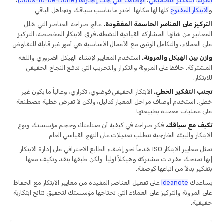
المرنة
،
التفكير التصميمي
،
الوظائف التي يجب إنجازها (Jobs-to-be-Done)
،
و
الابتكار المفتوح
كلها لها مكانها. اختر ما يناسب سياقك وتجاهل الباقي.
التركيز على العناصر الحاسمة المفقودة.
عالج صراحة العناصر التي تقلل
المعايير من شأنها. المشاركة القيادية النشطة، فرق الابتكار المخصصة، التركيز
على العملاء، والتكامل الوثيق مع الأعمال الأساسية هي أمور غير قابلة للتفاوض.
وازن بين الهيكل والمرونة.
استخدم المعايير لإنشاء الهيكل الضروري واللغة
المشتركة. حافظ على المرونة والتكرار والتجريب التي تدفع النجاح الحقيقي
للابتكار.
تجنب التفكير الخطي.
الابتكار الحقيقي فوضوي، تكراري، وغالباً ما يكون غير
خطي. استخدم أوصاف مراحل المعيار كدليل، ولكن لا تفرض خطية مصطنعة
على عمليات معقدة بطبيعتها.
تكيف مع سياقك.
فكر صراحة في كيفية أن صناعتك وحجم مؤسستك ونوع
الابتكار والبيئة الخارجية تتطلب تعديلات على النهج القياسي العام.
تمثل معايير الابتكار ISO تقدماً نحو إضفاء الطابع الاحترافي على إدارة الابتكار.
إنها تمنحك مفردات مشتركة وهيكلاً أولياً. ولكن طبقها بنقد وتكيف معها
بتفكير بدلاً من اتباعها كوصفة.
يساعدك
Ideanote
على تفعيل العناصر المفيدة من معايير الابتكار مع الحفاظ
على المرونة والتركيز على العملاء التي تحتاجها مؤسستك لتحقيق نتائج ابتكارية
حقيقية.