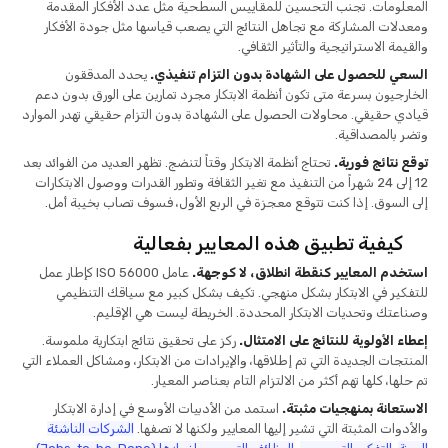
المعلومات. تجنب التحسين للمقاييس السطحية مثل عدد الأفكار المقدمة
ومعدلات المشاركة مع تجاهل النتائج التي يصعب قياسها مثل جودة الأفكار
والقيمة الاستراتيجية والتأثير الثقافي.
السعي للحصول على الشهادة بدون التزام تنفيذي.
يحدد المدققون
الخارجيون بسرعة متى تكون أنظمة الابتكار مجرد تمارين على الورق بدون دعم
قيادي حقيقي. محاولات الحصول على الشهادة بدون التزام حقيقي تهدر الموارد
وتضر بالمصداقية.
توقع نتائج فورية.
تحتاج أنظمة الابتكار وقتاً لتنضج. تظهر العديد من الفوائد بعد
12 إلى 24 شهراً من التنفيذ مع تغير الثقافة وتطور القدرات ووصول الابتكارات
إلى السوق. إذا كنت تتوقع معجزة في الربع الأول، فسوف تصاب بخيبة أمل.
كيفية تطبيق هذه المعايير بفعالية
استخدم المعايير كنقطة انطلاق، لا كوجهة.
عامل ISO 56000 كإطار عمل
للتفكير في الابتكار بشكل منهجي. تكيف بشكل كبير مع سياقك التنظيمي
وصناعتك وتحديات الابتكار المحددة. الخريطة ليست هي الإقليم.
إعطاء الأولوية للنتائج على الامتثال.
ركز على تحقيق نتائج ابتكارية ملموسة.
المنتجات الجديدة التي تم إطلاقها، والإيرادات من الابتكار، ومشاكل العملاء التي
تم حلها، كلها تهم أكثر من الالتزام التام بعناصر المعيار.
الاستعانة بمنهجيات مثبتة.
استمد من الأدبيات الأوسع في إدارة الابتكار
والأدوات المثبتة التي تشير إليها المعايير ولكنها لا تصفها.
الشركات الناشئة