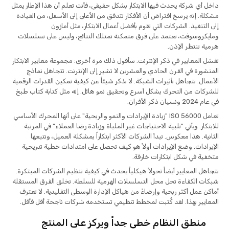
داخل أي شركة يحدث فيها الابتكار بشكل حقيقي، فأنت تعلم أن هذا الإطار يمثل
مشكلة. إنه يرسخ افتراض أن الأفكار تتدفق من الأعلى إلى الأسفل، من القيادة
إلى التنفيذ. الشركات التي تقوم بأفضل أعمال الابتكار، مثل أمازون
ومايكروسوفت، تعتمد على فرق متمكنة تمتلك النتائج، وليس على تسلسلات
هرمية تنتظر الإذن.
تفشل المعايير في ذكر الإنترنت. سأقول ذلك مرة أخرى: مجموعة معايير الابتكار
المنشورة في القرن الحادي والعشرين لا تشير إلى الإنترنت. تتجاهل نماذج
الأعمال. تتجاهل تأثيرات الشبكة. لا تذكر شيئاً عن كيفية تمكين القدرات الرقمية
للشركات من التحرك بشكل أسرع وتحقيق نمو هائل. إنه مثل كتابة كتاب طبخ
في عام 2024 ونسيان ذكر الأفران.
تعامل ISO 56000 "زيادة الإيرادات والنمو والربحية" على أنها المحرك الأساسي
للابتكار. ويأتي "تلبية الاحتياجات غير الملباة وزيادة رضا العملاء" في المرتبة
الثانية. هذا معكوس. تبدأ الشركات الأكثر ابتكاراً بمشكلة العميل، وتتبعها
الإيرادات. وضع الإيرادات أولاً هو كيف تحصل على امتدادات خطية تدريجية
متخفية في شكل ابتكارات خارقة.
تتجاهل المعايير أيضاً تحولاً هيكلياً يحدث في كيفية تنظيم الشركات المبتكرة.
شبكات الكفاءة تحل محل التسلسلات الهرمية للسلطة. تخلق الفرق المستقلة
أماكن عمل أكثر ربحية وإرضاءً من هياكل الإدارة الوسطى التقليدية. لا تعترف
المعايير بهذا. لقد كُتبت لمخطط تنظيمي تستخدمه شركات ناجحة أقل فأقل.
منطق النظام خطي جداً ويركز على المنتج