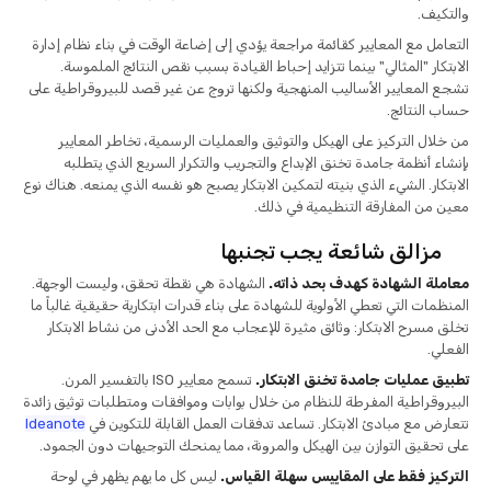
والتكيف.
التعامل مع المعايير كقائمة مراجعة يؤدي إلى إضاعة الوقت في بناء نظام إدارة
الابتكار "المثالي" بينما تتزايد إحباط القيادة بسبب نقص النتائج الملموسة.
تشجع المعايير الأساليب المنهجية ولكنها تروج عن غير قصد للبيروقراطية على
حساب النتائج.
من خلال التركيز على الهيكل والتوثيق والعمليات الرسمية، تخاطر المعايير
بإنشاء أنظمة جامدة تخنق الإبداع والتجريب والتكرار السريع الذي يتطلبه
الابتكار. الشيء الذي بنيته لتمكين الابتكار يصبح هو نفسه الذي يمنعه. هناك نوع
معين من المفارقة التنظيمية في ذلك.
مزالق شائعة يجب تجنبها
معاملة الشهادة كهدف بحد ذاته.
الشهادة هي نقطة تحقق، وليست الوجهة.
المنظمات التي تعطي الأولوية للشهادة على بناء قدرات ابتكارية حقيقية غالباً ما
تخلق مسرح الابتكار: وثائق مثيرة للإعجاب مع الحد الأدنى من نشاط الابتكار
الفعلي.
تطبيق عمليات جامدة تخنق الابتكار.
تسمح معايير ISO بالتفسير المرن.
البيروقراطية المفرطة للنظام من خلال بوابات وموافقات ومتطلبات توثيق زائدة
تتعارض مع مبادئ الابتكار. تساعد تدفقات العمل القابلة للتكوين في
Ideanote
على تحقيق التوازن بين الهيكل والمرونة، مما يمنحك التوجيهات دون الجمود.
التركيز فقط على المقاييس سهلة القياس.
ليس كل ما يهم يظهر في لوحة