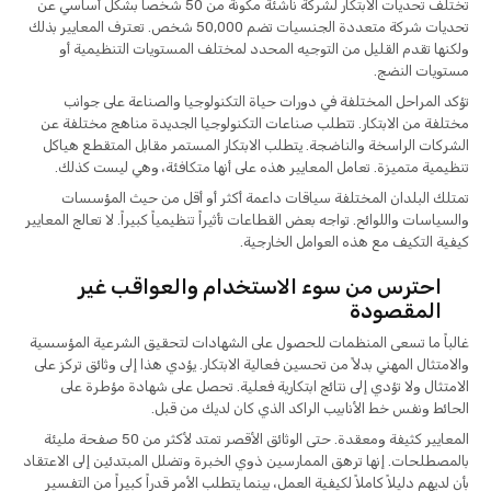
تختلف تحديات الابتكار لشركة ناشئة مكونة من 50 شخصاً بشكل أساسي عن
تحديات شركة متعددة الجنسيات تضم 50,000 شخص. تعترف المعايير بذلك
ولكنها تقدم القليل من التوجيه المحدد لمختلف المستويات التنظيمية أو
مستويات النضج.
تؤكد المراحل المختلفة في دورات حياة التكنولوجيا والصناعة على جوانب
مختلفة من الابتكار. تتطلب صناعات التكنولوجيا الجديدة مناهج مختلفة عن
الشركات الراسخة والناضجة. يتطلب الابتكار المستمر مقابل المتقطع هياكل
تنظيمية متميزة. تعامل المعايير هذه على أنها متكافئة، وهي ليست كذلك.
تمتلك البلدان المختلفة سياقات داعمة أكثر أو أقل من حيث المؤسسات
والسياسات واللوائح. تواجه بعض القطاعات تأثيراً تنظيمياً كبيراً. لا تعالج المعايير
كيفية التكيف مع هذه العوامل الخارجية.
احترس من سوء الاستخدام والعواقب غير
المقصودة
غالباً ما تسعى المنظمات للحصول على الشهادات لتحقيق الشرعية المؤسسية
والامتثال المهني بدلاً من تحسين فعالية الابتكار. يؤدي هذا إلى وثائق تركز على
الامتثال ولا تؤدي إلى نتائج ابتكارية فعلية. تحصل على شهادة مؤطرة على
الحائط ونفس خط الأنابيب الراكد الذي كان لديك من قبل.
المعايير كثيفة ومعقدة. حتى الوثائق الأقصر تمتد لأكثر من 50 صفحة مليئة
بالمصطلحات. إنها ترهق الممارسين ذوي الخبرة وتضلل المبتدئين إلى الاعتقاد
بأن لديهم دليلاً كاملاً لكيفية العمل، بينما يتطلب الأمر قدراً كبيراً من التفسير