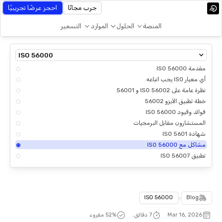
جرب مجانًا
احجز عرضًا تجريبيًا
المنصة
الحلول
الموارد
التسعير
ISO 56000
مقدمة ISO 56000
أي معيار ISO يجب اتباعه
نظرة عامة على ISO 56002 و 56001
خطة تطبيق الآيزو 56002
فوائد وقيود ISO 56000
المستشارون مقابل البرمجيات
شهادة ISO 5601
مشاكل مع ISO 56000
تطبيق ISO 56007
ISO 56000
>
Blog
Mar 16, 2026
7 دقائق.
% مقروء
52