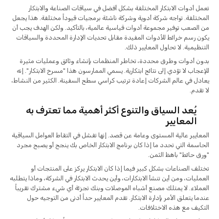
تعمل أدوات الابتكار المختلفة بشكل أفضل في سياقات الصناعة والابتكار
المختلفة. تواجه شركة أدوية وشركة ناشئة برمجيات قيوداً مختلفة. هذا يجعل
من الصعب توفير مجموعة أدوات قياسية عالمية، بالتأكيد. ولكن الهدف يجب أن
يكون رسم خرائط للأدوات المفيدة مقابل تحديات الإدارة المحددة والسياقات
التنظيمية. لا تحاول المعايير ذلك.
بدون أدوات وطرق محددة، تخاطر المنظمات بإنشاء وثائق وعمليات مثيرة
للإعجاب لا تؤدي إلى نتائج ابتكارية. يسمي الممارسون هذا "مسرح الابتكار". إنه
يعادل في عالم الشركات إعادة ترتيب كراسي سطح السفينة. الكثير من النشاط،
لا تقدم.
يُعد السياق والتنوع أكثر أهمية مما تعترف به
المعايير
المعايير عالية المستوى وعامة عن قصد. إنها تفشل في التقاط العوامل السياقية
الحاسمة التي تحدد ما إذا كان برنامج الابتكار الخاص بك ينجح أو يصبح مجرد
"ورق حائط" باهظ الثمن.
تختلف الصناعات بشكل كبير فيما إذا كان الابتكار يركز على المنتجات أو
العمليات، ومن أين تنشأ الابتكارات، وأين يحدث الابتكار في الشركة، وماذا يتطلبه
العملاء. لا يمتلك مصنع أشباه الموصلات وبنك تجزئة أي شيء مشترك تقريباً
عندما يتعلق الأمر بإدارة الابتكار. تقدم المعايير حداً أدنى من التوجيه حول
التكيف مع هذه الاختلافات.