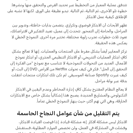
تتدفق عملية المعيار من التخطيط عبر تحديد الفرص والتحقق منها ونشرها.
خطوة تلو الأخرى، ثم التالية، ثم التالية. تبدو نظيفة على الورق. لكنها لا تشبه على
الإطلاق كيفية عمل الابتكار.
تظهر الأبحاث أن الابتكار فوضوي وتكراري. يتضمن بدايات خاطئة، وتدوير بين
المراحل، والحاجة إلى التمحور. تتحدث إلى عميل، تعيد التفكير في افتراضاتك،
تعود ثلاث خطوات، تجرب زاوية مختلفة، تختبر مرة أخرى. النموذج الخطي لا
يعكس هذه الحقيقة.
تركز المعايير أيضاً بشكل مفرط على المنتجات والعمليات. إنها لا تعالج بشكل
كافٍ ابتكار العمليات التدريجي، أو الابتكار التنظيمي الجذري، أو ابتكار نموذج
الأعمال. العديد من التحولات النموذجية لا تتناسب مع نموذج "من الفكرة إلى
التحقق إلى الحل". فكر في كيف تحولت Netflix من أقراص DVD إلى البث، أو
كيف غيرت Spotify صناعة الموسيقى. لم تكن تلك ابتكارات منتجات انتقلت
بدقة عبر بوابة مراحل.
لا يعالج النظام المقترح بشكل كافٍ إدارة المخاطر وعدم اليقين في الابتكار
التكنولوجي والمشاريع الجديدة. يصبح هذا إشكالياً بشكل خاص مع الابتكارات
الخارقة، وهي التي تهم أكثر، حيث ينهار النموذج الخطي تماماً.
يتم التقليل من شأن عوامل النجاح الحاسمة
الابتكار ليس مشكلة أفكار. إنه مشكلة قيادة. إذا فوضت القيادة الابتكار،
وفشلت في المشاركة في العمل، ولن تخصص الموارد المطلوبة، فستفشل