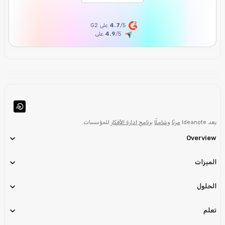
/5 على G2
4.7
/5
4.9
على
يعد Ideanote
مرنًا
و
شاملًا
برنامج إدارة الأفكار
للمؤسسات.
Overview
الميزات
الحلول
تعلم