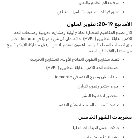
تتبع معالم التقدم والتطور
توثيق قرارات التحقق وأساسها المنطقي
الأسابيع 19-20: تطوير الحلول
الآن تصبح المفاهيم المختارة نماذج أولية ومشاريع تجريبية ومنتجات الحد
الأدنى القابلة للتطبيق (MVPs). حافظ على كل شيء مرئيًا في Ideanote حتى
يرى أصحاب المصلحة والمساهمون التقدم. لا شيء يقتل مشاركة الابتكار أسرع
من اختفاء الأفكار في العدم.
تنفيذ مشاريع التطوير: النماذج الأولية، المشاريع التجريبية،
المنتجات الحد الأدنى القابلة للتطبيق (MVPs)
الحفاظ على وضوح التقدم في Ideanote
إجراء اختبار وتطوير تكراري
التحضير لتخطيط النشر
تحديث أصحاب المصلحة بشأن التقدم
مخرجات الشهر الخامس
حالات العمل للابتكارات العليا
مشاريع تطوير نشطة