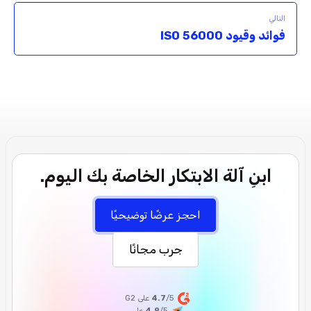
التالي
فوائد وقيود ISO 56000
ابنِ آلة الابتكار الخاصة بك اليوم.
احجز عرضًا توضيحيًا
جرب مجانًا
/5 على G2
4.7
/5
4.9
على