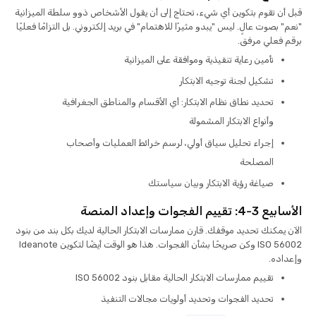
قبل أن تقوم بتكوين أي شيء، تحتاج إلى أن يقول الأشخاص ذوو سلطة الميزانية
"نعم" بصوت عالٍ. ليس "يبدو مثيرًا للاهتمام" في بريد إلكتروني. بل التزامًا فعليًا
برقم فعلي مرفق.
تأمين رعاية تنفيذية وموافقة على الميزانية
تشكيل لجنة توجيه الابتكار
تحديد نطاق نظام الابتكار: أي الأقسام والمناطق الجغرافية
وأنواع الابتكار المشمولة
إجراء تحليل سياق أولي، لرسم خرائط العمليات وأصحاب
المصلحة
صياغة رؤية الابتكار وبيان سياستك
الأسابيع 3-4: تقييم الفجوات وإعداد المنصة
الآن يمكنك تحديد موقفك. قارن ممارسات الابتكار الحالية لديك بكل بند من بنود
ISO 56002 وكن صريحًا بشأن الفجوات. هذا هو الوقت أيضًا لتكوين Ideanote
وإعداده.
تقييم ممارسات الابتكار الحالية مقابل بنود ISO 56002
تحديد الفجوات وتحديد أولويات مجالات التنفيذ