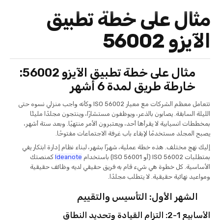
مثال على خطة تطبيق
الآيزو 56002
مثال على خطة تطبيق الآيزو 56002:
خارطة طريق لمدة 6 أشهر
تتعامل معظم الشركات مع معيار ISO 56002 وكأنه واجب منزلي نسوه حتى
الليلة السابقة. يصابون بالذعر، ويوظفون مستشارًا، وينتجون مجلدًا مليئًا
بمخططات انسيابية لا يقرأها أحد، ويعتبرون الأمر منتهيًا. وبعد ستة أشهر،
يصبح المجلد مستخدمًا لإبقاء باب غرفة الاجتماعات مفتوحًا.
إليك نهج مختلف. هذه خطة عملية، شهرًا بشهر، لبناء نظام إدارة ابتكار يفي
بمتطلبات ISO 56002 (أو ISO 56001) باستخدام
Ideanote
كمنصتك
الأساسية. كل خطوة هي شيء قام به فريق حقيقي لديه وظائف حقيقية
ومواعيد نهائية حقيقية. لا يتطلب مجلدًا.
الشهر الأول: التأسيس والتقييم
الأسابيع 1-2: التزام القيادة وتحديد النطاق