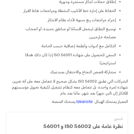
إطلاق حملات ابتكار مستمرة ودورية
الحفاظ على إدارة خط الأنابيب النشطة ومراجعات نقاط القرار
إجراء مراجعات ربع سنوية لأداء نظام الابتكار
توسيع النطاق ليشمل أقسامًا أو مناطق جديدة، أو أصحاب
مصلحة خارجيين
التكامل مع أدوات وأنظمة إضافية حسب الحاجة
السعي للحصول على شهادة ISO 56001 إذا كان ذلك هدفًا
استراتيجيًا
مشاركة قصص النجاح والاحتفال بمبدعيك
الشركات التي تطبق ISO 56002 بشكل صحيح لا تتعامل معه على أنه تمرين
شهادة لمرة واحدة. بل تتعامل معه كنظام تشغيل لكيفية تحويل مؤسستهم
للأفكار إلى تأثير، شهرًا بعد شهر، عامًا بعد عام.
المعيار يمنحك الهيكل.
Ideanote
يمنحك المنصة.
السابق
نظرة عامة على ISO 56002 و 56001