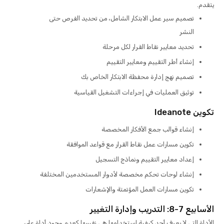
يتقدم.
تصميم سير عمل الابتكار الشامل، من تحديد الفرص حتى
النشر
تحديد معايير نقاط القرار لكل مرحلة
إنشاء أطر التقييم ومعايير التقييم
تصميم نهج إدارة محفظة الابتكار الخاص بك
توثيق العمليات في إجراءات التشغيل القياسية
تكوين Ideanote
إنشاء قوالب جمع الأفكار المخصصة
تكوين مسارات عمل نقاط القرار مع قواعد الموافقة
إعداد معايير التقييم ونماذج التسجيل
إنشاء لوحات تحكم مخصصة لأدوار المستخدمين المختلفة
تكوين مسارات العمل المؤتمتة والإشعارات
الأسابيع 7-8: التدريب وإدارة التغيير
الأداة التي لا يعرف أحد كيفية استخدامها هي نفسها كعدم وجود أداة على