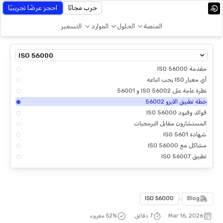
جرب مجانًا
احجز عرضًا تجريبيًا
المنصة
الحلول
الموارد
التسعير
ISO 56000
مقدمة ISO 56000
أي معيار ISO يجب اتباعه
نظرة عامة على ISO 56002 و 56001
خطة تطبيق الآيزو 56002
فوائد وقيود ISO 56000
المستشارون مقابل البرمجيات
شهادة ISO 5601
مشاكل مع ISO 56000
تطبيق ISO 56007
ISO 56000
>
Blog
Mar 16, 2026
7 دقائق.
% مقروء
52