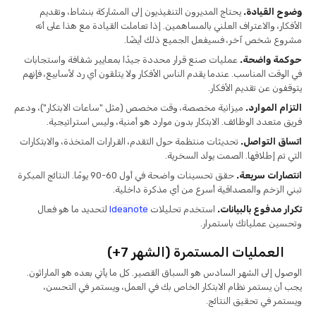
وضوح القيادة.
يحتاج المديرون التنفيذيون إلى المشاركة بنشاط، وتقديم
الأفكار، والاعتراف العلني بالمساهمين. إذا تعاملت القيادة مع هذا على أنه
مشروع شخص آخر، فسيفعل الجميع ذلك أيضًا.
حوكمة واضحة.
عمليات صنع قرار محددة جيدًا بمعايير شفافة واستجابات
في الوقت المناسب. عندما يقدم الناس الأفكار ولا يتلقون أي رد لأسابيع، فإنهم
يتوقفون عن تقديم الأفكار.
التزام الموارد.
ميزانية مخصصة، وقت مخصص (مثل "ساعات الابتكار")، ودعم
فريق متعدد الوظائف. الابتكار بدون موارد هو أمنية، وليس استراتيجية.
اتساق التواصل.
تحديثات منتظمة حول التقدم، القرارات المتخذة، والابتكارات
التي تم إطلاقها. الصمت يولد السخرية.
انتصارات سريعة.
حقق تحسينات واضحة في أول 60-90 يومًا. النتائج المبكرة
تبني الزخم والمصداقية أسرع من أي مذكرة داخلية.
تكرار مدفوع بالبيانات.
استخدم تحليلات
Ideanote
لتحديد ما هو فعال
وتحسين عملياتك باستمرار.
العمليات المستمرة (الشهر 7+)
الوصول إلى الشهر السادس هو السباق القصير. كل ما يأتي بعده هو الماراثون.
يجب أن يستمر نظام الابتكار الخاص بك في العمل، ويستمر في التحسن،
ويستمر في تحقيق النتائج.