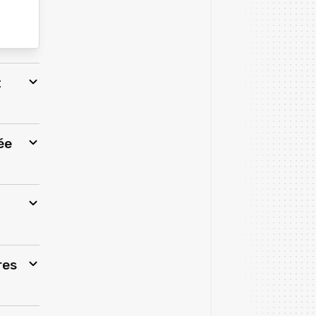
t
ée
res