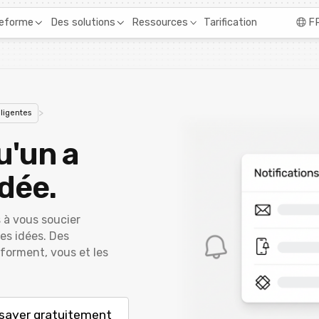
Tarification
teforme
Des solutions
Ressources
F
>
lligentes
u'un a
idée.
 à vous soucier
les idées. Des
nforment, vous et les
sayer gratuitement