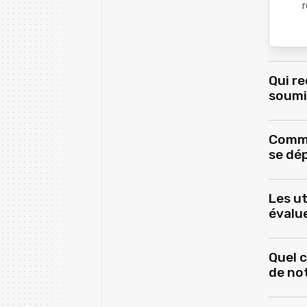
r
Qui re
soumi
Comme
se dép
Les ut
évalue
Quel c
de not