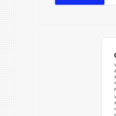
d
d
I
p
V
d
c
n