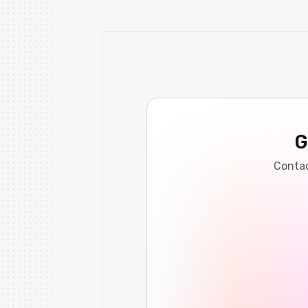
G
Contac