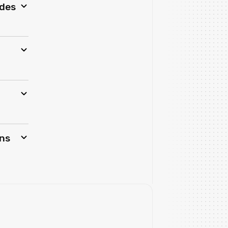
 des
ons