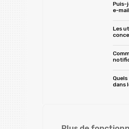
Puis-
e-mail
Les ut
concer
Comme
notifi
Quels
dans 
Plus de fonctionn