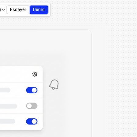
R
Essayer
Démo