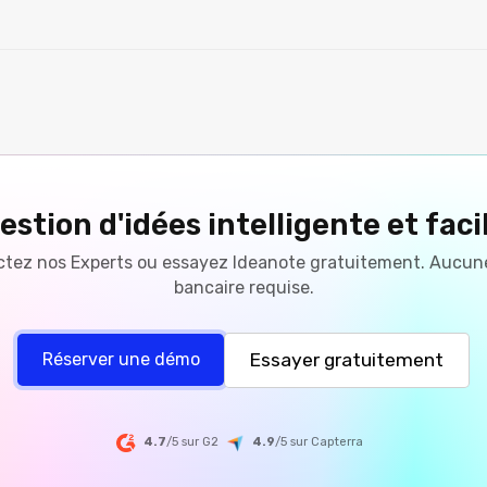
estion d'idées intelligente et faci
tez nos Experts ou essayez Ideanote gratuitement. Aucun
bancaire requise.
Essayer gratuitement
Réserver une démo
4.7
/5 sur G2
4.9
/5
sur
Capterra