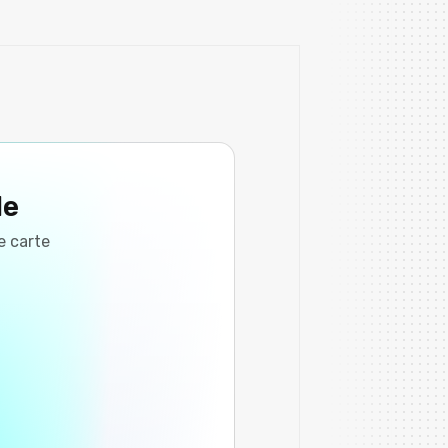
le
e carte