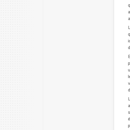
q
a
a
L
q
i
d
E
p
u
l
v
d
L
a
s
é
p