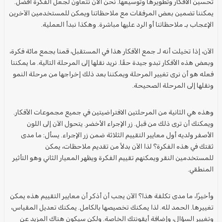
تحسين
الأفكار
وتطويرها وتوسيعها. نحن الآن نتعاون لجعل
الفكرة
أفضل.
يمكننا تضمين بعض المرفقات مع ملاحظاتنا ويمكن
للمستخدمين
الآخرين
الإعجاب بـ ملاحظاتنا أو الرد عليها مباشرة. وهكذا نبدأ العملية.
الآن، إذا تخيلت أنه لـ
جمع الأفكار
هذا في المستقبل، قمنا بجمع مائة
فكرة
،
وبعض هذه
الأفكار
تبدو جيدة حقًا. نريد نقلها إلى
المرحلة
التالية. ما يمكننا
فعله هو أن نرى تغيير
المرحلة
ويمكننا بعد ذلك إخراجها من
مرحلة
النمو
ونقلها إلى
المرحلة
الصحيحة.
وهذه هي الثانية من
المرحلتين
الافتراضيتين في جميع
مجموعات الأفكار
.
ويمكنك أن ترى ذلك من قبل. زر الإجراء الأخضر. يتحول الآن إلى اللون
الأصفر ولديه أول
معايير التقييم
الثلاثة ضمن زر الإجراء. يسأل: ما مدى
ثقتك في هذه
الفكرة
؟ لذا الآن بدلاً من تقديم ملاحظات، يمكن
للمستخدمين
النقر ويمكنهم
تقييم
الفكرة
ويظهر
المعيار
الثاني وهو التأثير
المنطقي.
وأخيرًا، ما مدى تكلفة هذا؟ الآن يجب أن أذكر أن
معايير التقييم
هذه يمكن
تغييرها. الحمد لله. لذا يمكنك تخصيصها بالكامل. يمكنك تعديل المقياس،
وتغيير السؤال، وإضافة أيقونتك الخاصة. ولكن سيكون هناك المزيد عن