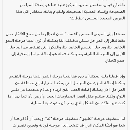
ذلك في فيديو منفصل. ما نريد التركيز عليه هنا هو إضافة
المراحل
الصحيحة وإنشاء العملية الصحيحة، وللقيام بذلك، سنغادر الآن هذا
العرض
المحدد المسمى "بطاقات".
سننتقل إلى
العرض
المسمى "أعمدة". نحن لا نزال داخل
جمع الأفكار
. نحن
فقط ننظر إلى
المراحل
بشكل مختلف. لذا يمكنك أن ترى، لدينا
مرحلة
النمو
الخاصة بنا، و
مرحلة التقييم
الخاصة بنا، و
الفكرة
التي نقلناها من
المرحلة
الأولى إلى
المرحلة
الثانية، وما يمكننا فعله هو إضافة
مراحل
إضافية إلى
جمع الأفكار
.
وإذا فعلنا ذلك، يمكننا أن نرى هنا لدينا
مرحلة
النمو. لدينا
مرحلة التقييم
،
يمكننا إضافة المزيد من
المراحل
التي يمكننا اختيار أنواع مختلفة من
المراحل
. الآن يمكنك إضافة العدد الذي تريده ونماذج متعددة من نفس
النوع، ولكننا سنتبع مثال أفضل الممارسات الجيد. وأوصي بأن تبدأ بهذا إذا
كنت غير متأكد من الشكل الذي يجب أن تبدو عليه العملية.
لذا سنضيف
مرحلة
"تطبيق". سنضيف
مرحلة
"تم". ويجب أن أذكر هنا أن
هذا هو أيضًا المكان الذي قد تذهب إليه.
مرحلة
فردية وتجري تغييرات