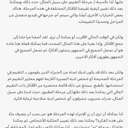
عليها. لذا بالنسبة لـ
مرحلة التقييم
، على سبيل المثال، حدد ذلك، ويمكننا
بعد ذلك تغيير كيفية
تقييمنا
للأفكار
المختلفة في هذه
المرحلة
. هناك
بعض الخيارات الأخرى أيضًا، والتي سيتم، أم، شرحها في فيديو منفصل عن
المراحل
وتحديدًا
التقييمات
.
ولكن في الوقت الحالي الأقرب، أو يمكننا أن نرى. لقد أضفنا
مراحلنا
إلى
جمع الأفكار
. وإذا بقينا على هذا المثال المحدد، فما يمكنك فعله هنا عادة
هو أن تجعل الجميع في الجمهور ينشئون
أفكارًا
، ثم تجعل الجميع في
الجمهور يطورون
أفكار
الآخرين.
ولكن بعد ذلك قد يكون لديك لجنة من الخبراء الذين يقومون بـ
التقييم
في
المرحلة
الصحيحة أو شخص لديه
البصيرة
اللازمة لفهم
معايير التقييم
ثم
استخدامها. بالطبع، سينتج عن ذلك قائمة مختصرة من
الأفكار
ذات
التقييم
العالي التي يمكننا بعد ذلك نقلها إلى
مرحلة
التطبيق، حيث لدينا على سبيل
المثال، مدراء، مديرون، مشرفون، أي شخص لديه صلاحية لرعاية
فكرة
.
لذا يمكنك أن ترى أن زر الإجراء لهذه
المرحلة
هو: من يجب أن يتصرف بناءً
على هذه
الفكرة
؟ يمكننا بعد ذلك تعيين
الملكية
للأشخاص. ثم يمكننا
نقلها إلى
مرحلة
"تم" عندما ننتهي. لذا يمكنك اللعب بالمراحل المختلفة، أم،