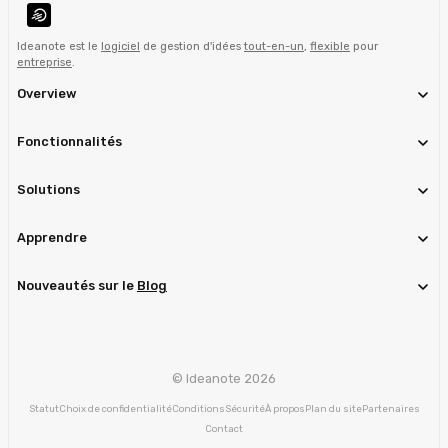
Ideanote est le
logiciel
de gestion d'idées
tout-en-un
,
flexible
pour
entreprise
.
Overview
Fonctionnalités
Solutions
Apprendre
Nouveautés sur le
Blog
© Ideanote 2026
Statut
Choix de confidentialité
Conditions
Sécurité
À propos
Plan du site
Partenaires
Contact