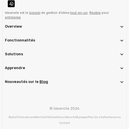
Ideanote est le
logiciel
de gestion d'idées
tout-en-un
,
flexible
pour
entreprise
.
Overview
Fonctionnalités
Solutions
Apprendre
Nouveautés sur le
Blog
© Ideanote 2026
Statut
Choix de confidentialité
Conditions
Sécurité
À propos
Plan du site
Partenaires
Contact