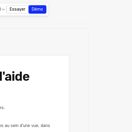
R
Essayer
Démo
d'aide
es.
es au sein d'une vue, dans