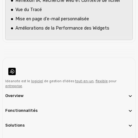
Réflexion IA, Recherche Web et Contexte de fichier
Vue du Tracé
Mise en page d'e-mail personnalisée
Améliorations de la Performance des Widgets
Ideanote est le
logiciel
de gestion d'idées
tout-en-un
,
flexible
pour
entreprise
.
Overview
Fonctionnalités
Solutions