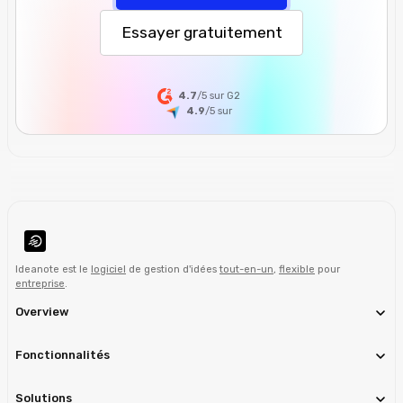
Essayer gratuitement
4.7
/5 sur G2
4.9
/5
sur
Ideanote est le
logiciel
de gestion d'idées
tout-en-un
,
flexible
pour
entreprise
.
Overview
Fonctionnalités
Solutions