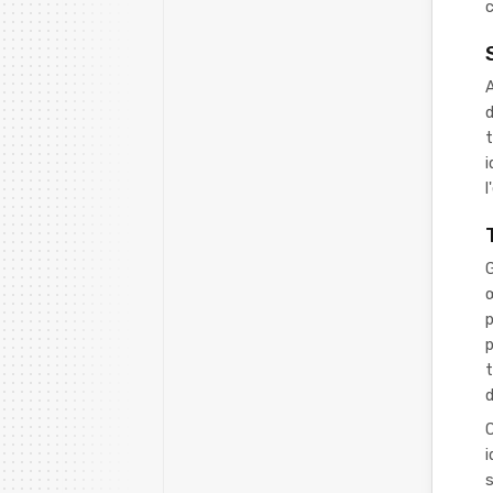
c
A
d
i
l
G
œ
p
p
t
d
C
i
s