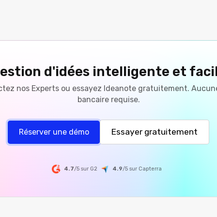
estion d'idées intelligente et faci
tez nos Experts ou essayez Ideanote gratuitement. Aucun
bancaire requise.
Essayer gratuitement
Réserver une démo
4.7
/5 sur G2
4.9
/5
sur
Capterra