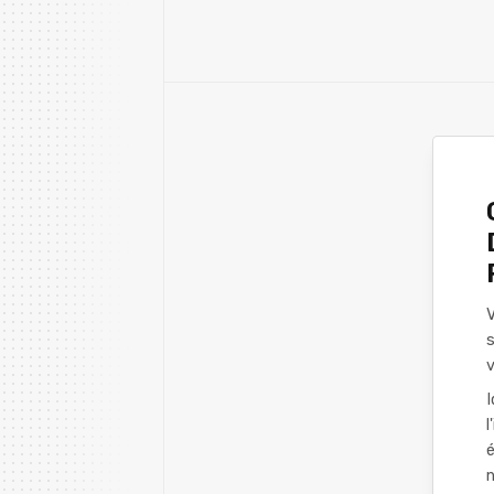
V
s
v
I
l
é
n