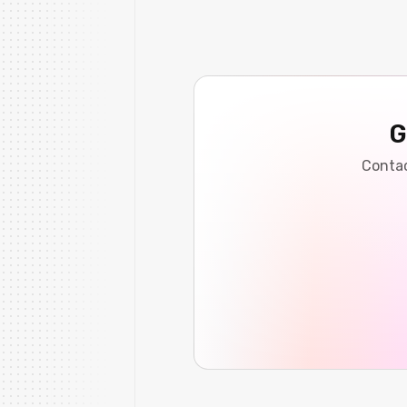
G
Contac