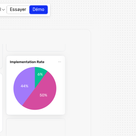
R
Essayer
Démo