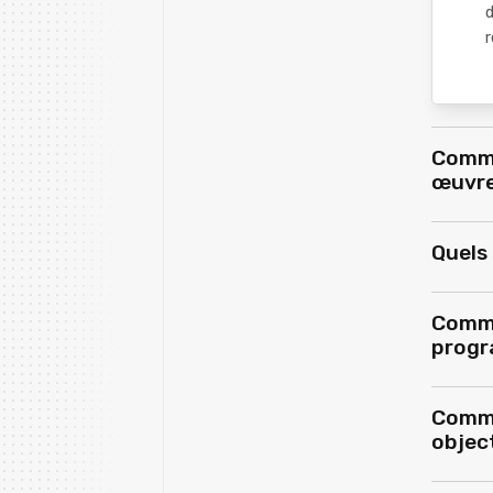
d
r
Comme
œuvre
Quels 
Comme
progr
Comme
object