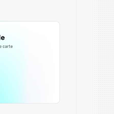
le
e carte