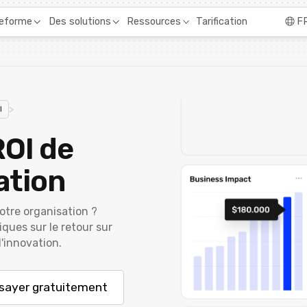
Tarification
teforme
Des solutions
Ressources
F
>
I
ROI de
ation
otre organisation ?
ues sur le retour sur
'innovation.
sayer gratuitement