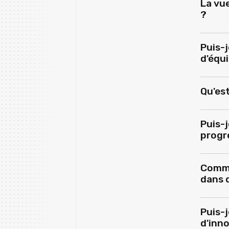
La vu
?
Puis-j
d'équ
Qu'es
Puis-j
progr
Comme
dans d
Puis-j
d'inn