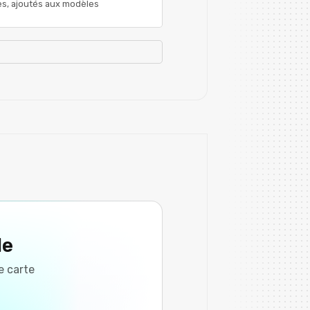
es, ajoutés aux modèles
le
e carte