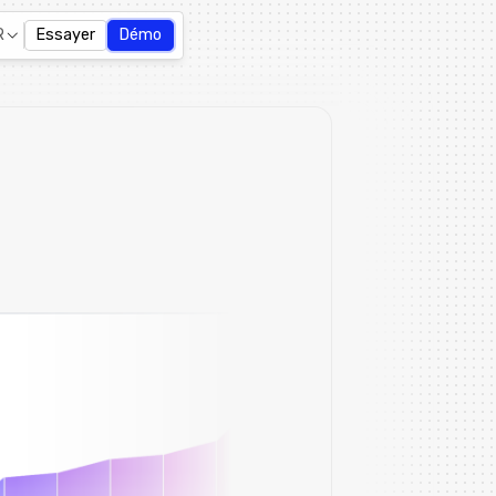
R
Essayer
Démo