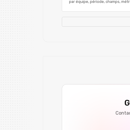
par équipe, période, champs, mét
G
Contac