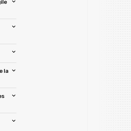
ile
e la
es