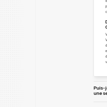
d
V
V
d
e
d
v
Puis-j
une se