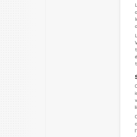
L
c
I
c
L
t
é
t
C
i
v
l
C
c
l