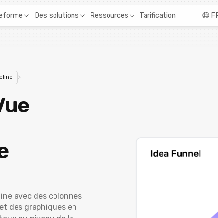
Tarification
teforme
Des solutions
Ressources
F
>
eline
Vue
e
line avec des colonnes
et des graphiques en