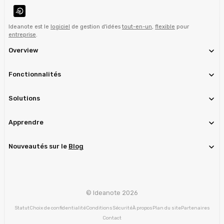
Ideanote est le
logiciel
de gestion d'idées
tout-en-un
,
flexible
pour
entreprise
.
Overview
Fonctionnalités
Solutions
Apprendre
Nouveautés sur le
Blog
© Ideanote 2026
Statut
Choix de confidentialité
Conditions
Sécurité
À propos
Plan du site
Partenaires
Contact