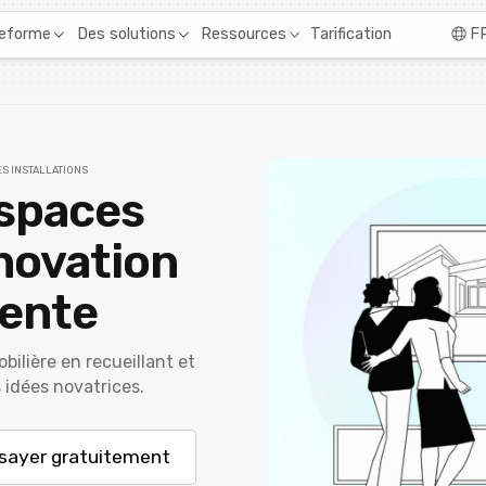
Tarification
teforme
Des solutions
Ressources
F
ES INSTALLATIONS
Espaces
novation
gente
bilière en recueillant et
idées novatrices.
sayer gratuitement