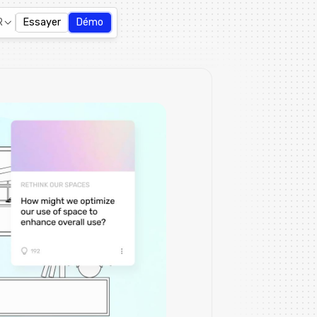
R
Essayer
Démo