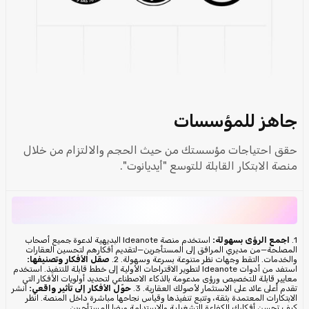
جاهز للمؤسسات
حقق احتياجات مؤسستك من حيث الحجم والالتزام من خلال
منصة الابتكار القابلة للتوسع "أيديانوت".
1.
اجمع الرؤى بسهولة:
استخدم منصة Ideanote البديهية لدعوة جميع أصحاب
المصلحة—من مديري المرافق إلى المستأجرين—لتقديم أفكارهم لتحسين العقارات
والخدمات. التقط وجهات نظر متنوعة بسرعة وسهولة. 2.
صقل الأفكار وتصنيفها:
استفد من أدوات Ideanote لتطوير الاقتراحات الأولية إلى خطط قابلة للتنفيذ. استخدم
معايير قابلة للتخصيص ورؤى مدعومة بالذكاء الاصطناعي لتحديد أولويات الأفكار التي
تقدم أعلى عائد على الاستثمار لأصولك العقارية. 3.
حوّل الأفكار إلى تأثير واقعي:
انشر
الابتكارات المعتمدة بثقة، وتتبع تنفيذها وقياس نجاحها مباشرة داخل المنصة. انظر
كيف تحسن أفكارك الكفاءة التشغيلية والاستدامة ورضا المستأجرين.