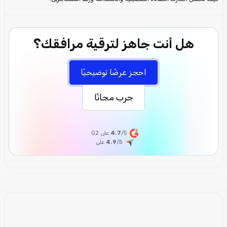
هل أنت جاهز لترقية مرافقك؟
احجز عرضًا توضيحيًا
جرب مجانًا
/5 على G2
4.7
/5
4.9
على