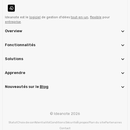
Ideanote est le
logiciel
de gestion d'idées
tout-en-un
,
flexible
pour
entreprise
.
Overview
Fonctionnalités
Solutions
Apprendre
Nouveautés sur le
Blog
© Ideanote 2026
Statut
Choix de confidentialité
Conditions
Sécurité
À propos
Plan du site
Partenaires
Contact