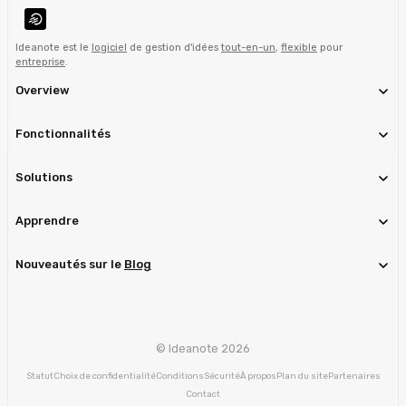
Ideanote est le
logiciel
de gestion d'idées
tout-en-un
,
flexible
pour
entreprise
.
Overview
Fonctionnalités
Solutions
Apprendre
Nouveautés sur le
Blog
© Ideanote 2026
Statut
Choix de confidentialité
Conditions
Sécurité
À propos
Plan du site
Partenaires
Contact