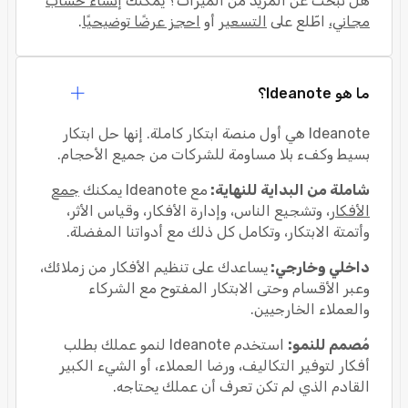
هل تبحث عن المزيد من الميزات؟ يمكنك
إنشاء حساب
مجاني،
اطّلع على
التسعير
أو
احجز عرضًا توضيحيًا
.
ما هو Ideanote؟
Ideanote هي أول منصة ابتكار كاملة. إنها حل ابتكار
بسيط وكفء بلا مساومة للشركات من جميع الأحجام.
شاملة من البداية للنهاية:
مع Ideanote يمكنك
جمع
الأفكار
، وتشجيع الناس، وإدارة الأفكار، وقياس الأثر،
وأتمتة الابتكار، وتكامل كل ذلك مع أدواتنا المفضلة.
داخلي وخارجي:
يساعدك على تنظيم الأفكار من زملائك،
وعبر الأقسام وحتى الابتكار المفتوح مع الشركاء
والعملاء الخارجيين.
مُصمم للنمو:
استخدم Ideanote لنمو عملك بطلب
أفكار لتوفير التكاليف، ورضا العملاء، أو الشيء الكبير
القادم الذي لم تكن تعرف أن عملك يحتاجه.