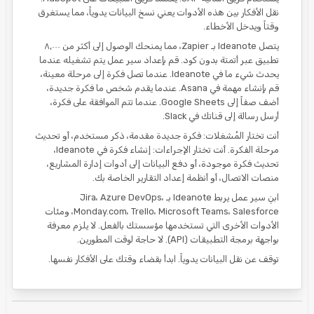
نقل الأفكار بين هذه الأدوات يعني نسخ البيانات يدوياً، مما يستغرق
وقتاً ويدخل الأخطاء.
يتصل Ideanote بـ Zapier، مما يمنحك الوصول إلى أكثر من ٨,٠٠٠
تطبيق عبر أتمتة بدون كود. قم بإعداد سير عمل يتم تشغيله عندما
يحدث شيء ما في Ideanote. عندما تصل فكرة إلى مرحلة معينة،
قم بإنشاء مهمة في Asana. عندما يقدم شخص ما فكرة جديدة،
أضف صفاً إلى Google Sheets. عندما تتم الموافقة على فكرة،
أرسل رسالة إلى قناتك في Slack.
أنت تختار المُشغلات: فكرة جديدة مقدمة، ذكر مستخدم، أو تحديث
مرحلة الفكرة. أنت تختار الإجراءات: إنشاء فكرة في Ideanote،
تحديث فكرة موجودة، أو دفع البيانات إلى أدوات إدارة المشاريع،
منصات الاتصال، أو أنظمة إعداد التقارير الخاصة بك.
ابنِ سير عمل يربط Ideanote بـ Jira، Azure DevOps،
Monday.com، Trello، Microsoft Teams، Salesforce، ومئات
الأدوات الأخرى التي تستخدمها مؤسستك بالفعل. لا يلزم معرفة
بواجهة برمجة التطبيقات (API). لا حاجة لوقت المطورين.
توقف عن نقل البيانات يدوياً. ابدأ بقضاء وقتك على الأفكار نفسها.