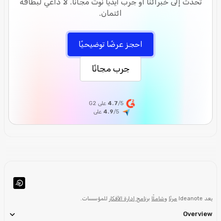
تحدث إلى خبرائنا أو جرب آيديا نوت مجانًا. لا داعي لبطاقة
ائتمان.
احجز عرضًا توضيحيًا
جرب مجانًا
/5 على G2
4.7
/5
4.9
على
يعد Ideanote
مرنًا
و
شاملًا
برنامج إدارة الأفكار
للمؤسسات.
Overview