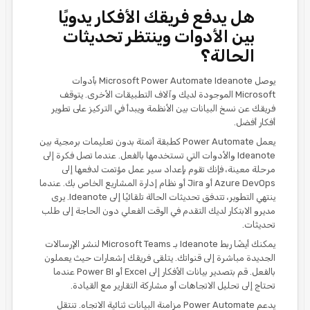
هل يدفع فريقك الأفكار يدويًا
بين الأدوات وينتظر تحديثات
الحالة؟
يوصل Microsoft Power Automate Ideanote بأدوات
Microsoft الموجودة لديك وآلاف التطبيقات الأخرى. يتوقف
فريقك عن نسخ البيانات بين الأنظمة ويبدأ في التركيز على تطوير
أفكار أفضل.
يعمل Power Automate كطبقة أتمتة بدون تعليمات برمجية بين
Ideanote والأدوات التي تستخدمها بالفعل. عندما تصل فكرة إلى
مرحلة معينة، فإنك تقوم بإعداد سير عمل مؤتمت لدفعها إلى
Azure DevOps أو Jira أو نظام إدارة المشاريع الخاص بك. عندما
ينتهي التطوير، تتدفق تحديثات الحالة تلقائيًا إلى Ideanote. يرى
مديرو الابتكار لديك التقدم في الوقت الفعلي دون الحاجة إلى طلب
تحديثات.
يمكنك أيضًا ربط Ideanote بـ Microsoft Teams لنشر الإرسالات
الجديدة مباشرة إلى قنواتك. يتلقى فريقك إشعارات حيث يعملون
بالفعل. قم بتصدير بيانات الأفكار إلى Excel أو Power BI عندما
تحتاج إلى تحليل الاتجاهات أو مشاركة التقارير مع القيادة.
يدعم Power Automate مزامنة البيانات ثنائية الاتجاه. تنتقل