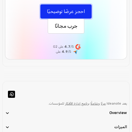
احجز عرضًا توضيحيًا
جرب مجانًا
/5 على G2
4.7
/5
4.9
على
يعد Ideanote
مرنًا
و
شاملًا
برنامج إدارة الأفكار
للمؤسسات.
Overview
الميزات