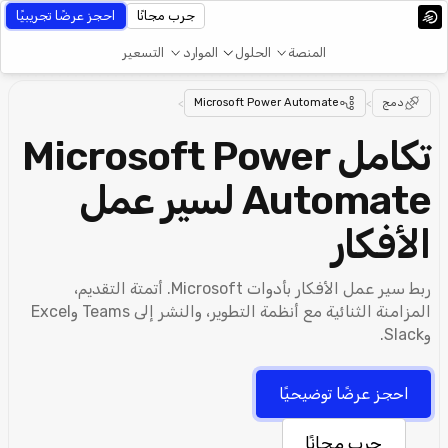
جرب مجانًا
احجز عرضًا تجريبيًا
المنصة
الحلول
الموارد
التسعير
دمج
>
Microsoft Power Automate
>
تكامل Microsoft Power
Automate لسير عمل
الأفكار
ربط سير عمل الأفكار بأدوات Microsoft. أتمتة التقديم،
المزامنة الثنائية مع أنظمة التطوير، والنشر إلى Teams وExcel
وSlack.
احجز عرضًا توضيحيًا
جرب مجانًا