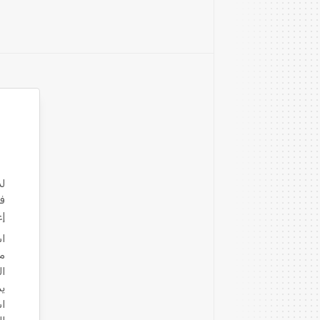
لد
إع
مع
ال
يم
اس