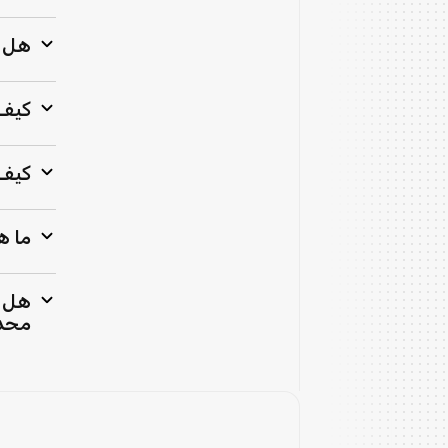
هل ي
كيف أ
كيف 
ما ه
هل ي
محدد