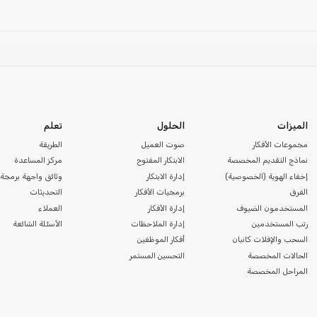
الميزات
الحلول
تعلم
مجموعات الأفكار
صوت العميل
الطريقة
نماذج التقديم المخصصة
الابتكار المفتوح
مركز المساعدة
إخفاء الهوية (الخصوصية)
إدارة الابتكار
وثائق واجهة برمجة 
الفرق
برمجيات الأفكار
التحديثات
المستخدمون الضيوف
إدارة الأفكار
العملاء
رتب المستخدمين
إدارة الملاحظات
الأسئلة الشائعة
السحب والإفلات كانبان
أفكار الموظفين
الحالات المخصصة
التحسين المستمر
المراحل المخصصة