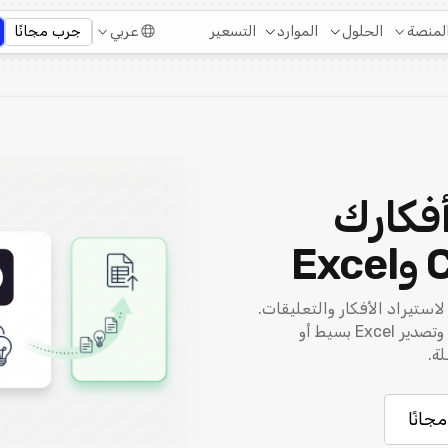
التسعير
لمنصة
الحلول
الموارد
عربي
جرب مجانًا
أفكارك
سحب وأفلت ملفات CSV أو Excel لاستيراد الأفكار والتعليقات.
قم بتعيين الحقول، ومعاينة البيانات، وتصدير Excel بسيط أو
جانًا