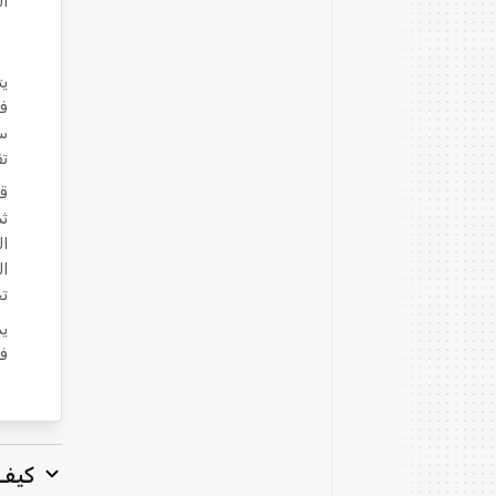
ال
في
سر
تق
قم
ثم
ا
ت
في Power BI
كيف أ