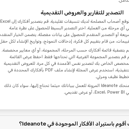
كامل.
التصدير للتقارير والعروض التقديمية
يتوقع أصحاب المصلحة لديك تنسيقات تقليدية. قم بتصدير أفكارك إلى Excel
 أي مرحلة من العملية. اختر التصدير البسيط للحصول على نظرة عامة
يعة أو التصدير المتقدم للحصول على بيانات مفصلة. يتضمن الخيار المتقدم
ييمات، من قام بتقييم كل فكرة، إدخالات النموذج، وتواريخ الإنشاء لكل حقل.
 بتصفية قائمة أفكارك حسب المرحلة، المجموعة، أو أي معايير مخصصة.
 قم بتصدير المجموعة الفرعية التي تحتاجها فقط. احفظ عرض القائمة
لمخصص الخاص بك لتصدير نفس الأعمدة في كل مرة. للعروض التقديمية
التنفيذية، استخدم عرض المجلة لإنشاء ملف PDF بأفكارك المحددة في
خطيط نظيف ومرئي.
يمنحك Ideanote المرونة للعمل ببياناتك حيثما تحتاج إليها، سواء كان ذلك
Excel، ، أو عرض تقديمي.
قوم باستيراد الأفكار الموجودة في Ideanote؟