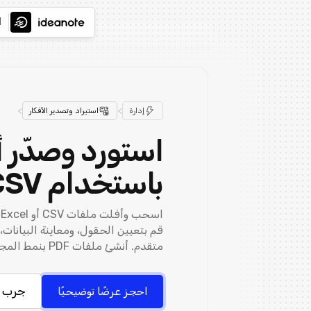
ا
>
>
إدارة
استيراد وتصدير الأفكار
استورد وصدّر 
باستخدام CSV وExcel
ا
متقدم. أنشئ ملفات PDF بنمط المجلة.
جرب م
احجز عرضًا توضيحيًا