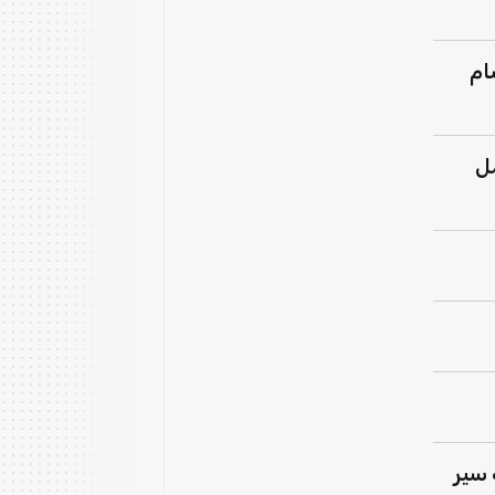
ام
مل
 سير