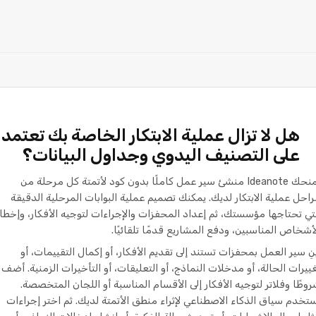
هل لا تزال عملية الابتكار الخاصة بك تعتمد
على التصنيف اليدوي وجداول البيانات؟
يمنحك Ideanote منشئ سير عمل كاملًا بدون كود لأتمتة كل مرحلة من
احل عملية الابتكار لديك. يمكنك تصميم عملية البوابات المرحلية الدقيقة
تي تحتاجها مؤسستك، ثم إعداد المحفزات والإجراءات لتوجيه الأفكار، وإخطار
أشخاص المناسبين، ودفع المشاريع قدمًا تلقائيًا.
نِ سير العمل بمحفزات تستند إلى تقديم الأفكار، أو إكمال التقييمات، أو
ييرات الحالة، أو مدخلات النماذج، أو التعليقات، أو التأخيرات الزمنية. أضف
وطًا وفلاتر لتوجيه الأفكار إلى الأقسام المناسبة أو اللجان المتخصصة.
تخدم سياق الذكاء الاصطناعي لإثراء منطق الأتمتة لديك. ثم اختر إجراءات