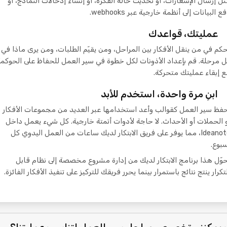
ل إرسال الإشعارات، أو تحديث حالة الفكرة، أو إنشاء إدخالات النماذج، أو
ع البيانات إلى أنظمة خارجية عبر webhooks.
عمليتك، قواعدك
كم في من ينقل الأفكار بين المراحل، ومن يقيّم الطلبات، ومن يرى ماذا في
 مرحلة. قم بإعداد الأذونات لكل خطوة في سير العمل للحفاظ على الحوكم
 إبقاء عمليتك متحركة.
ابنِ مرة واحدة، استخدم للأبد
فظ سير العمل كقوالب وأعد استخدامها عبر العديد من مجموعات الأفكار
 الحملات أو الأحداث. لا حاجة لأدوات أتمتة خارجية. كل شيء يعمل داخل
Ideanote، مما يوفر على فريق الابتكار لديك ساعات من العمل اليدوي كل
بوع.
وّل هذا برنامج الابتكار لديك من إدارة مشروع مخصصة إلى نظام قابل
تكرار ينتج نتائج باستمرار بينما يحرر فريقك للتركيز على تنفيذ الأفكار الفائزة.