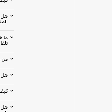
كيف 
هل ي
المن
ما ه
تلقائ
من ي
هل ي
كيف 
هل ي