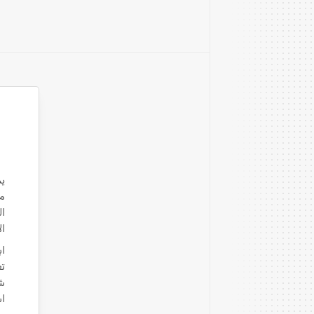
مر
ال
ال
اب
تغ
شر
اس