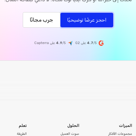
جرب مجانًا
احجز عرضًا توضيحيًا
/5 على G2
4.7
/5
4.9
على
Capterra
الميزات
الحلول
تعلم
مجموعات الأفكار
صوت العميل
الطريقة