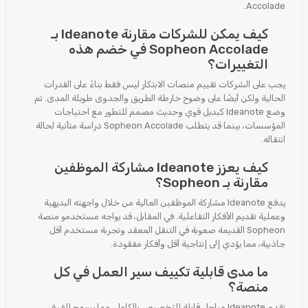
Accolade.
كيف يمكن للشركات مقارنة Ideanote بـ
Sopheon Accolade في خضم هذه
التغييرات؟
يجب على الشركات تقييم منصات الابتكار ليس فقط بناءً على القدرات
الحالية ولكن أيضًا على وضوح خارطة الطريق والجدوى طويلة المدى. تم
وضع Ideanote كبديل قوي وحديث مصمم للتطور مع احتياجات
المؤسسات، بينما قد يتطلب Sopheon Accolade دراسة متأنية لحالة
انتقاله.
كيف يعزز Ideanote مشاركة الموظفين
مقارنة بـ Sopheon؟
يدفع Ideanote مشاركة الموظفين العالية من خلال واجهته البديهية
وعملية تقديم الأفكار التفاعلية. في المقابل، قد يواجه مستخدمو منصة
Sopheon القديمة صعوبة في التنقل المعقد وتجربة مستخدم أقل
جاذبية، مما يؤدي إلى إنتاجية أقل وأفكار مفقودة.
ما مدى قابلية تكييف سير العمل في كل
منصة؟
تقدم Ideanote مراحل قابلة للتخصيص بالكامل، مما يسمح للفرق