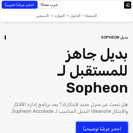
جرب مجانًا
احجز عرضًا تجريبيًا
المنصة
الحلول
الموارد
التسعير
بديل SOPHEON
بديل جاهز
للمستقبل لـ
Sopheon
هل تبحث عن منزل جديد لابتكارك؟ يعد برنامج إدارة الأفكار
والابتكار Ideanote البديل المناسب لـ Sopheon Accolade.
احجز عرضًا توضيحيًا