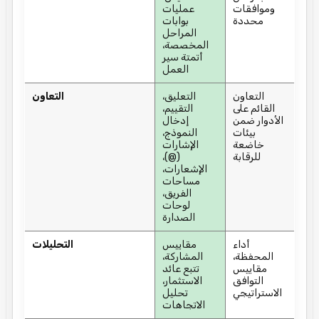
وموافقات
عمليات
محددة
بوابات
المراحل
المخصصة،
أتمتة سير
العمل
التعاون
التعليق،
التعاون
القائم على
التقييم،
الأدوار ضمن
إدخال
بيئات
النموذج،
خاضعة
الإشارات
للرقابة
(@)،
الإشعارات،
مساحات
الفريق،
لوحات
الصدارة
أداء
مقاييس
التحليلات
المحفظة،
المشاركة،
مقاييس
تتبع عائد
التوافق
الاستثمار،
الاستراتيجي
تحليل
الاتجاهات