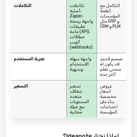
التكامل مع
تكاملات
التكاملات
أنظمة
أصلية،
المؤسسات
Zapier،
مثل ERP و
واجهة برمجة
CRM و PLM
تطبيقات
عامة (API)،
خطافات
الويب
(webhooks)
تصميم قديم،
واجهة سهلة
تجربة المستخدم
قد يكون له
الاستخدام
منحنى تعلم
وبديهية
أكثر حدة
عروض
تسعير
التسعير
أسعار
شفاف،
مخصصة
متعدد
بناءً على
المستويات
احتياجات
مع خطة
المؤسسة
مجانية
لماذا تختار Ideanote؟