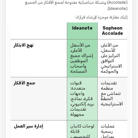
(Accolade) وشبكة ديناميكية مفتوحة لجمع الأفكار من الجميع
(Ideanote).
إليك مقارنة موجزة لإرشاد قرارك:​
Ideanote
Sopheon
Accolade
من الأعلى
من الأسفل
نهج الابتكار
للأسفل،
للأعلى،
التركيز على
إشراك جميع
التوافق
الموظفين
الاستراتيجي
وأصحاب
والحوكمة
المصلحة
تقديمات
قنوات
جمع الأفكار
منظمة
متعددة:
تتماشى مع
واجهات
الخطط
فكرة، نماذج،
الاستراتيجية
بريد إلكتروني،
تقديمات
مجهولة
عمليات
لوحات كانبان
إدارة سير العمل
رسمية
قابلة
بمراحل
للتخصيص،