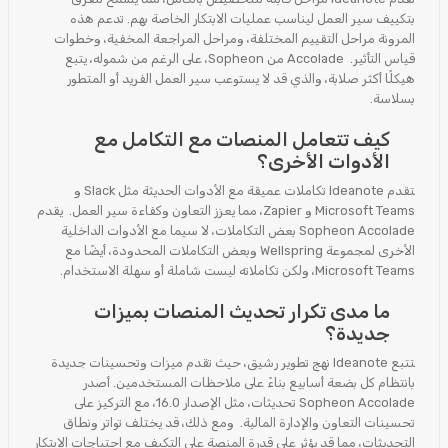
بتكييف سير العمل ليناسب عمليات الابتكار الخاصة بهم. تدعم هذه
المرونة مراحل التقييم المختلفة، ومراحل المراجعة المخفية، وخطوات
قياس التأثير. Accolade من Sopheon، على الرغم من شموله، يتبع
هيكلًا أكثر صلابة، والذي قد لا يستوعب سير العمل الفريد أو المتطور
بسلاسة.
كيف تتعامل المنصات مع التكامل مع
الأدوات الأخرى؟
تقدم Ideanote تكاملات عميقة مع الأدوات الحديثة مثل Slack و
Microsoft Teams و Zapier، مما يعزز التعاون وكفاءة سير العمل. يقدم
Sopheon Accolade بعض التكاملات، لا سيما مع الأدوات الداخلية
الأخرى لمجموعة Wellspring وبعض التكاملات المحدودة، أيضًا مع
Microsoft Teams، ولكن تكاملاته ليست شاملة أو سهلة الاستخدام.
ما مدى تكرار تحديث المنصات بميزات
جديدة؟
تتبع Ideanote نهج تطوير رشيق، حيث تقدم ميزات وتحسينات جديدة
بانتظام كل بضعة أسابيع بناءً على ملاحظات المستخدمين. أصدر
Sopheon Accolade تحديثات، مثل الإصدار 16.0، مع التركيز على
تحسينات التعاون والإدارة المالية. ومع ذلك، قد يختلف تواتر ونطاق
التحديثات، مما قد يؤثر على قدرة المنصة على التكيف مع احتياجات الابتكار