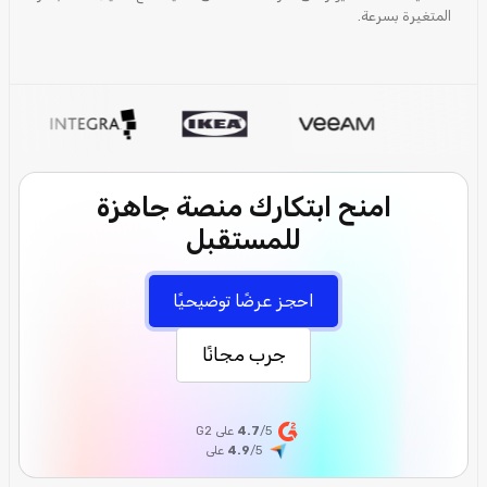
المتغيرة بسرعة.
امنح ابتكارك منصة جاهزة
للمستقبل
احجز عرضًا توضيحيًا
جرب مجانًا
/5 على G2
4.7
/5
4.9
على