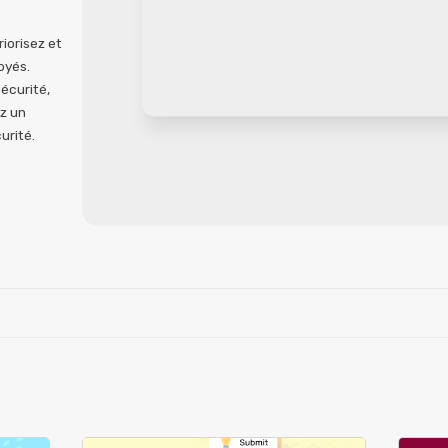
riorisez et
oyés.
écurité,
z un
urité.