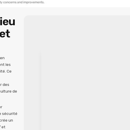
lieu
 et
 en
nt les
ité. Ce
r des
culture de
er
 sécurité
 crée un
f et