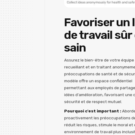
Favoriser un 
de travail sûr
sain
Assurez le bien-être de votre équipe
recueillant et en traitant anonymeme
préoccupations de santé et de sécur
modèle offre un espace confidentiel
permettant aux employés de partage
idées d'amélioration, favorisant une 
sécurité et de respect mutuel.
Pourquoi c'est important :
Abord
proactivement les préoccupations de
réduit les risques, stimule le moral et
environnement de travail plus inclusi