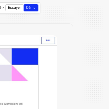
R
Essayer
Démo