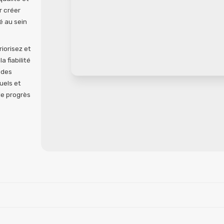
r créer
é au sein
riorisez et
a fiabilité
z des
uels et
 le progrès