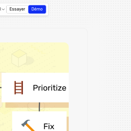
R
Essayer
Démo