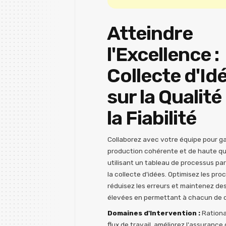
Atteindre
l'Excellence :
Collecte d'Id
sur la Qualité
la Fiabilité
Collaborez avec votre équipe pour ga
production cohérente et de haute qu
utilisant un tableau de processus pa
la collecte d'idées. Optimisez les pro
réduisez les erreurs et maintenez de
élevées en permettant à chacun de c
Domaines d'Intervention :
Rational
flux de travail, améliorez l'assurance 