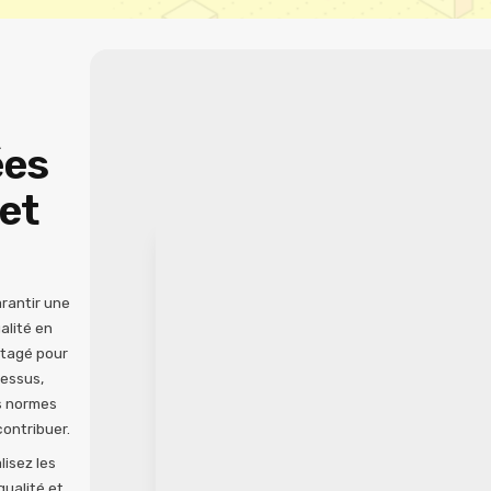
ées
 et
rantir une
alité en
rtagé pour
cessus,
s normes
ontribuer.
isez les
qualité et