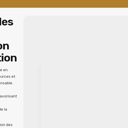
les
on
tion
e en
ources et
nsable.
favorisant
e la
ion des