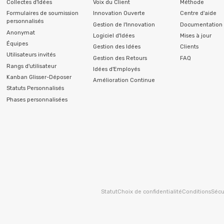
Collectes d'Idées
Voix du Client
Méthode
Formulaires de soumission
Innovation Ouverte
Centre d'aide
personnalisés
Gestion de l'Innovation
Documentation 
Anonymat
Logiciel d'Idées
Mises à jour
Équipes
Gestion des Idées
Clients
Utilisateurs invités
Gestion des Retours
FAQ
Rangs d'utilisateur
Idées d'Employés
Kanban Glisser-Déposer
Amélioration Continue
Statuts Personnalisés
Phases personnalisées
Statut
Choix de confidentialité
Conditions
Sécu