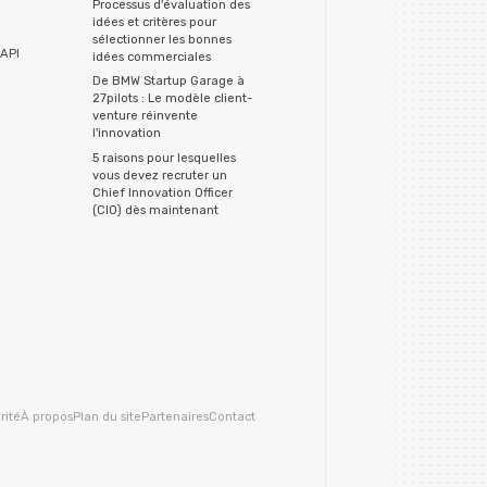
Processus d'évaluation des
idées et critères pour
sélectionner les bonnes
API
idées commerciales
De BMW Startup Garage à
27pilots : Le modèle client-
venture réinvente
l'innovation
5 raisons pour lesquelles
vous devez recruter un
Chief Innovation Officer
(CIO) dès maintenant
rité
À propos
Plan du site
Partenaires
Contact