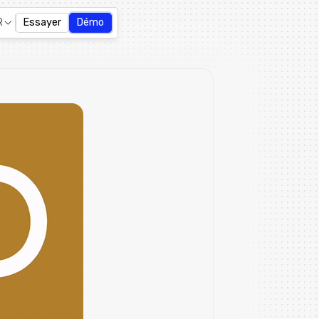
R
Essayer
Démo