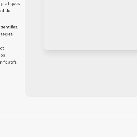
 pratiques
ent du
Identifiez,
atégies
act
vos
ificatifs