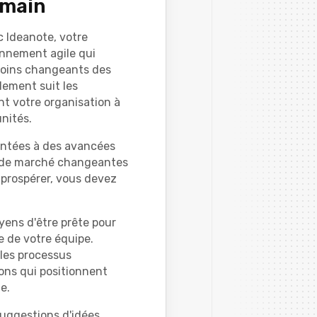
emain
 Ideanote, votre
onnement agile qui
esoins changeants des
lement suit les
t votre organisation à
nités.
ontées à des avancées
s de marché changeantes
r prospérer, vous devez
yens d'être prête pour
ve de votre équipe.
 les processus
ons qui positionnent
e.
suggestions d'idées