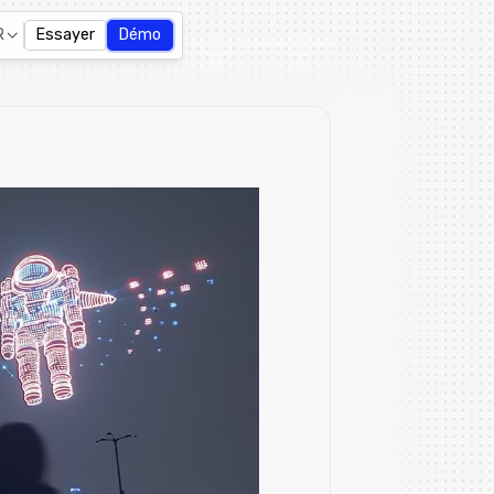
R
Essayer
Démo