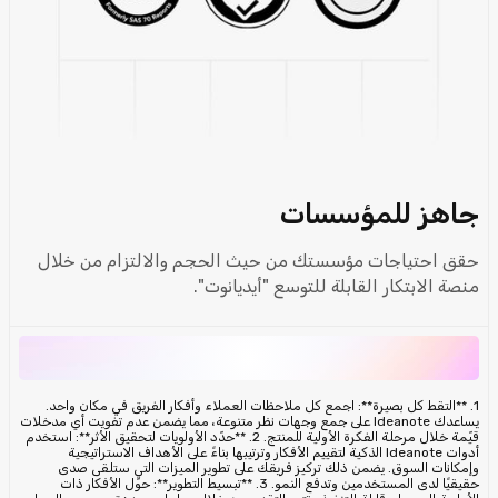
جاهز للمؤسسات
حقق احتياجات مؤسستك من حيث الحجم والالتزام من خلال
منصة الابتكار القابلة للتوسع "أيديانوت".
1. **التقط كل بصيرة**: اجمع كل ملاحظات العملاء وأفكار الفريق في مكان واحد.
يساعدك Ideanote على جمع وجهات نظر متنوعة، مما يضمن عدم تفويت أي مدخلات
قيّمة خلال مرحلة الفكرة الأولية للمنتج. 2. **حدّد الأولويات لتحقيق الأثر**: استخدم
أدوات Ideanote الذكية لتقييم الأفكار وترتيبها بناءً على الأهداف الاستراتيجية
وإمكانات السوق. يضمن ذلك تركيز فريقك على تطوير الميزات التي ستلقى صدى
حقيقيًا لدى المستخدمين وتدفع النمو. 3. **تبسيط التطوير**: حوّل الأفكار ذات