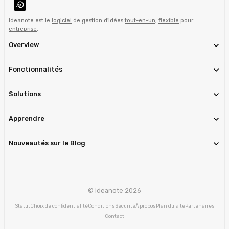
Ideanote est le
logiciel
de gestion d'idées
tout-en-un
,
flexible
pour
entreprise
.
Overview
Fonctionnalités
Solutions
Apprendre
Nouveautés sur le
Blog
© Ideanote 2026
Statut
Choix de confidentialité
Conditions
Sécurité
À propos
Plan du site
Partenaires
Contact