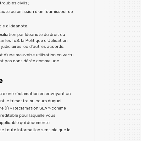
troubles civils ;
 acte ou omission d'un fournisseur de
le d'Ideanote.
siliation par Ideanote du droit du
ar les ToS, la Politique d'Utilisation
udiciaires, ou d'autres accords.
t d'une mauvaise utilisation en vertu
'est pas considérée comme une
e
ttre une réclamation en envoyant un
ant le trimestre au cours duquel
clure (i) « Réclamation SLA » comme
 Créditable pour laquelle vous
 applicable qui documente
de toute information sensible que le