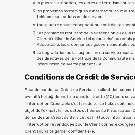
la guerre, la rébellion, les actes de terrorisme ou les 
les problèmes systémiques d'Internet ou tout autre
télécommunications ou de services ;
toute autre cause échappant au contrôle raisonnab
Les problèmes résultant de la suspension ou de la ré
Client d'utiliser le Service tel qu'autorisé ou requis p
Acceptable, les ordonnances gouvernementales ou j
La dégradation ou la suspension du service résultan
des directives de la Politique de la Communauté n
Interruption couverte par cet SLA.
Conditions de Crédit de Servic
Pour demander un Crédit de Service, le client doit soume
e-mail à hello@ideanote.io dans les trente (30) jours suiv
l'Interruption Créditable s'est produite. Le ticket doit in
objet de l'e-mail ; (ii) les dates et heures de l'Interruption
demandez un Crédit de Service ; et (iii) toute information
l'interruption revendiquée pour le Client donné, expurgée 
Client souhaite garder confidentielle.