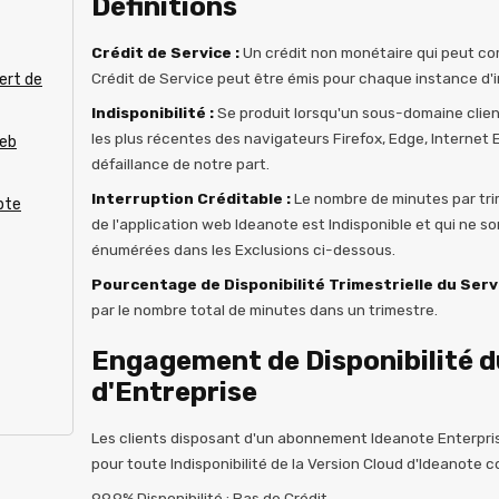
Définitions
Crédit de Service :
Un crédit non monétaire qui peut com
Crédit de Service peut être émis pour chaque instance d'in
ert de
Indisponibilité :
Se produit lorsqu'un sous-domaine clien
les plus récentes des navigateurs Firefox, Edge, Internet
web
défaillance de notre part.
Interruption Créditable :
Le nombre de minutes par tri
pte
de l'application web Ideanote est Indisponible et qui ne s
énumérées dans les Exclusions ci-dessous.
Pourcentage de Disponibilité Trimestrielle du Serv
par le nombre total de minutes dans un trimestre.
Engagement de Disponibilité d
d'Entreprise
Les clients disposant d'un abonnement Ideanote Enterprise
pour toute Indisponibilité de la Version Cloud d'Ideanote c
99.9% Disponibilité : Pas de Crédit