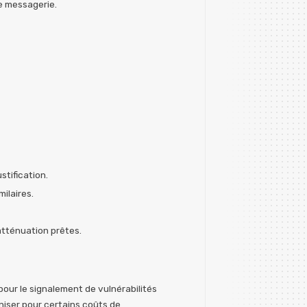
e messagerie.
stification.
milaires.
atténuation prêtes.
our le signalement de vulnérabilités
niser pour certains coûts de