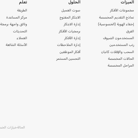
الميزات
الحلول
تعلم
مجموعات الأفكار
صوت العميل
الطريقة
نماذج التقديم المخصصة
الابتكار المفتوح
مركز المساعدة
إخفاء الهوية (الخصوصية)
إدارة الابتكار
وثائق واجهة برمجة 
الفرق
برمجيات الأفكار
التحديثات
المستخدمون الضيوف
إدارة الأفكار
العملاء
رتب المستخدمين
إدارة الملاحظات
الأسئلة الشائعة
السحب والإفلات كانبان
أفكار الموظفين
الحالات المخصصة
التحسين المستمر
المراحل المخصصة
الحالة
خيارات الخ