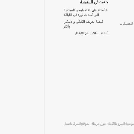
جديد في
المدونة
4 أمثلة على التكنولوجيا المبتكرة
التي تُحدث ثورة في اللياقة
كيفية تعريف الأفكار، والابتكار،
التطبيقات
وأكثر
أسئلة للطلاب عن الابتكار
صوصية
الشروط
الأمان
حول
خريطة الموقع
الشركاء
اتصل