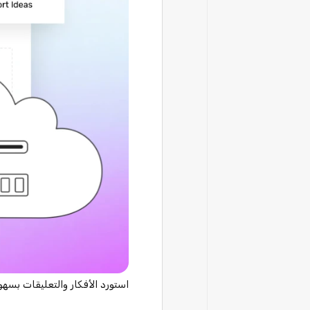
استورد الأفكار والتعليقات بسهولة إلى Ideanote عن طريق تحميل ملف CSV أو SX