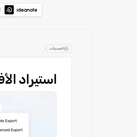
ا
>
التحديثات
استيراد الأف