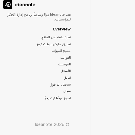
يعد Ideanote
مرنًا
و
شاملًا
برنامج إدارة الأفكار
للمؤسسات.
Overview
نظرة عامة على المنتج
تطبيق مايكروسوفت تيمز
جميع الميزات
القوالب
المؤسسة
الأسعار
اتصل
تسجيل الدخول
سجل
احجز عرضًا توضيحيًا
© Ideanote 2026