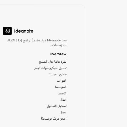
يعد Ideanote
مرنًا
و
شاملًا
برنامج إدارة الأفكار
للمؤسسات.
Overview
نظرة عامة على المنتج
تطبيق مايكروسوفت تيمز
جميع الميزات
القوالب
المؤسسة
الأسعار
اتصل
تسجيل الدخول
سجل
احجز عرضًا توضيحيًا