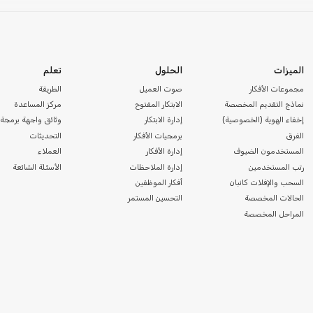
الميزات
الحلول
تعلم
مجموعات الأفكار
صوت العميل
الطريقة
نماذج التقديم المخصصة
الابتكار المفتوح
مركز المساعدة
إخفاء الهوية (الخصوصية)
إدارة الابتكار
وثائق واجهة برمجة 
الفرق
برمجيات الأفكار
التحديثات
المستخدمون الضيوف
إدارة الأفكار
العملاء
رتب المستخدمين
إدارة الملاحظات
الأسئلة الشائعة
السحب والإفلات كانبان
أفكار الموظفين
الحالات المخصصة
التحسين المستمر
المراحل المخصصة