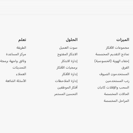
الميزات
الحلول
تعلم
مجموعات الأفكار
صوت العميل
الطريقة
نماذج التقديم المخصصة
الابتكار المفتوح
مركز المساعدة
إخفاء الهوية (الخصوصية)
إدارة الابتكار
وثائق واجهة برمجة 
الفرق
برمجيات الأفكار
التحديثات
المستخدمون الضيوف
إدارة الأفكار
العملاء
رتب المستخدمين
إدارة الملاحظات
الأسئلة الشائعة
السحب والإفلات كانبان
أفكار الموظفين
الحالات المخصصة
التحسين المستمر
المراحل المخصصة