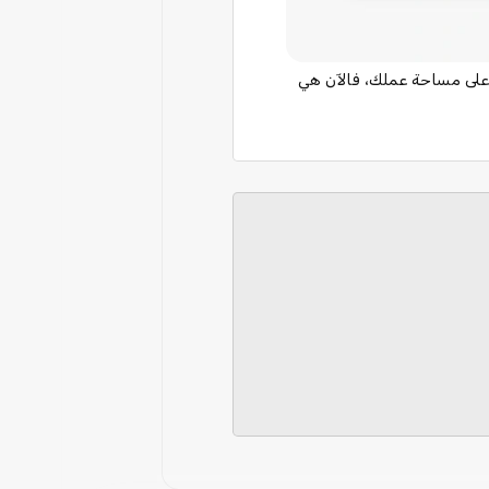
ل خطوطك الخاصة إذا كان كتالوج الخطوط الحالي غير كافٍ. في حال تساءلت كيف قد يبدو خط Impact على مساحة عملك، فالآن هي