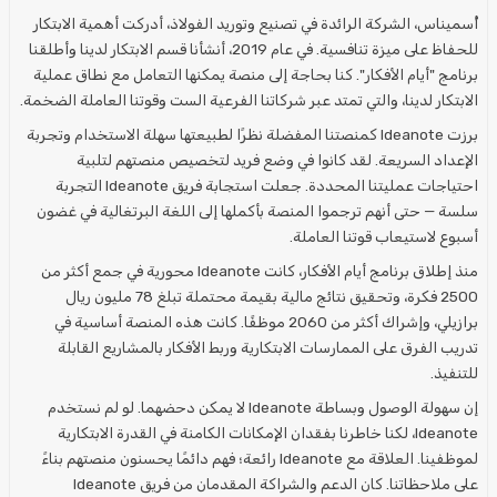
أُسميناس، الشركة الرائدة في تصنيع وتوريد الفولاذ، أدركت أهمية الابتكار
للحفاظ على ميزة تنافسية. في عام 2019، أنشأنا قسم الابتكار لدينا وأطلقنا
برنامج "أيام الأفكار". كنا بحاجة إلى منصة يمكنها التعامل مع نطاق عملية
الابتكار لدينا، والتي تمتد عبر شركاتنا الفرعية الست وقوتنا العاملة الضخمة.
برزت Ideanote كمنصتنا المفضلة نظرًا لطبيعتها سهلة الاستخدام وتجربة
الإعداد السريعة. لقد كانوا في وضع فريد لتخصيص منصتهم لتلبية
احتياجات عمليتنا المحددة. جعلت استجابة فريق Ideanote التجربة
سلسة — حتى أنهم ترجموا المنصة بأكملها إلى اللغة البرتغالية في غضون
أسبوع لاستيعاب قوتنا العاملة.
منذ إطلاق برنامج أيام الأفكار، كانت Ideanote محورية في جمع أكثر من
2500 فكرة، وتحقيق نتائج مالية بقيمة محتملة تبلغ 78 مليون ريال
برازيلي، وإشراك أكثر من 2060 موظفًا. كانت هذه المنصة أساسية في
تدريب الفرق على الممارسات الابتكارية وربط الأفكار بالمشاريع القابلة
للتنفيذ.
إن سهولة الوصول وبساطة Ideanote لا يمكن دحضهما. لو لم نستخدم
Ideanote، لكنا خاطرنا بفقدان الإمكانات الكامنة في القدرة الابتكارية
لموظفينا. العلاقة مع Ideanote رائعة؛ فهم دائمًا يحسنون منصتهم بناءً
على ملاحظاتنا. كان الدعم والشراكة المقدمان من فريق Ideanote