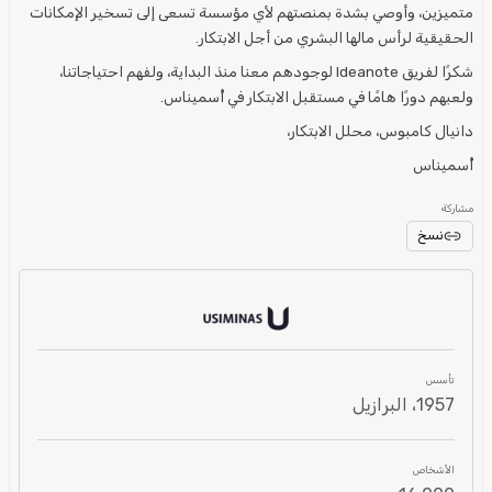
متميزين، وأوصي بشدة بمنصتهم لأي مؤسسة تسعى إلى تسخير الإمكانات
الحقيقية لرأس مالها البشري من أجل الابتكار.
شكرًا لفريق Ideanote لوجودهم معنا منذ البداية، ولفهم احتياجاتنا،
ولعبهم دورًا هامًا في مستقبل الابتكار في أُسميناس.
دانيال كامبوس، محلل الابتكار،
أُسميناس
مشاركة
نسخ
تأسس
1957، البرازيل
الأشخاص