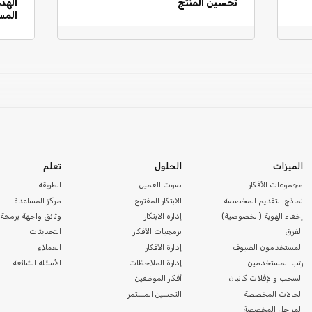
تحسين المنتج
المس
الميزات
الحلول
تعلم
مجموعات الأفكار
صوت العميل
الطريقة
نماذج التقديم المخصصة
الابتكار المفتوح
مركز المساعدة
إخفاء الهوية (الخصوصية)
إدارة الابتكار
وثائق واجهة برمجة 
الفرق
برمجيات الأفكار
التحديثات
المستخدمون الضيوف
إدارة الأفكار
العملاء
رتب المستخدمين
إدارة الملاحظات
الأسئلة الشائعة
السحب والإفلات كانبان
أفكار الموظفين
الحالات المخصصة
التحسين المستمر
المراحل المخصصة