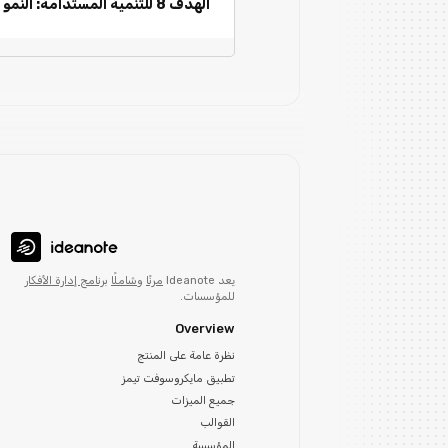
الهدف 8 للتنمية المستدامة: النمو
يعد Ideanote
مرنًا
و
شاملًا
برنامج إدارة الأفكار
للمؤسسات.
Overview
نظرة عامة على المنتج
تطبيق مايكروسوفت تيمز
جميع الميزات
القوالب
المؤسسة